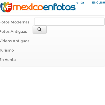
Mi Cuenta
ENGLISH
Fotos Modernas
Fotos Antiguas
Videos Antiguos
Turismo
En Venta