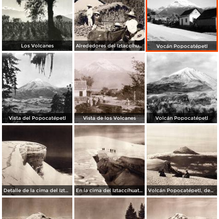
Los Volcanes
Alrededores del Iztaccíhuatl
Vocán Popocatépetl
Vista del Popocatépetl
Vista de los Volcanes
Volcán Popocatépetl
Detalle de la cima del Iztaccíhuatl (circa 1920)
En la cima del Iztaccíhuatl (circa 1920)
Volcán Popocatépetl, desde la cima del Iztaccíhuatl (circa 1920)