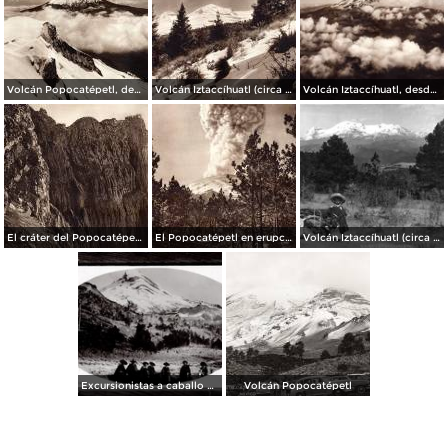
Volcán Popocatépetl, desde la cima del Iztaccíhuatl (circa 1920)
Volcán Iztaccíhuatl (circa 1920)
Volcán Iztaccíhuatl, desde la cima del Popocatépetl (circa 1920)
El cráter del Popocatépetl (circa 1920)
El Popocatépetl en erupción, desde Tlamacas (circa 1920)
Volcán Iztaccíhuatl (circa 1920)
Excursionistas a caballo en el Volcán Iztaccíhuatl (circa 1909)
Volcán Popocatépetl