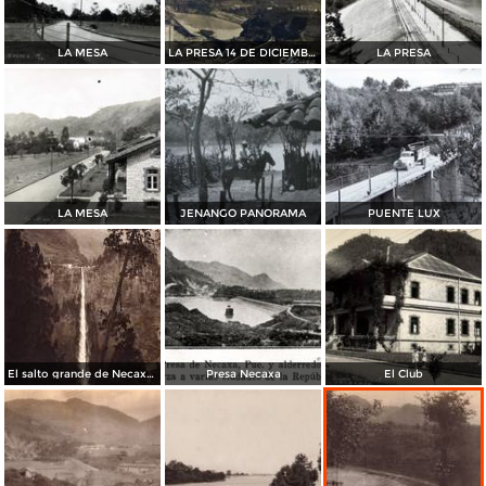
LA MESA
LA PRESA 14 DE DICIEMBREDE 1909
LA PRESA
LA MESA
JENANGO PANORAMA
PUENTE LUX
El salto grande de Necaxa (180 metros de caída) (circa 1920)
Presa Necaxa
El Club