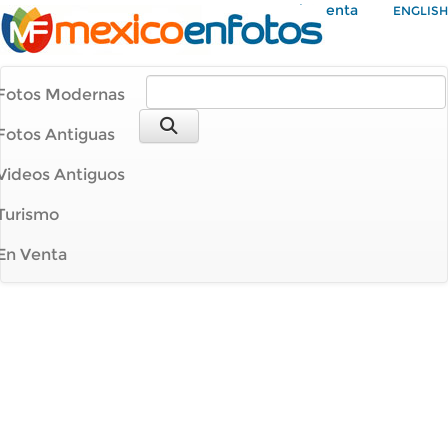
Mi Cuenta
ENGLISH
Fotos Modernas
Fotos Antiguas
Videos Antiguos
Turismo
En Venta