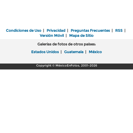
Condiciones de Uso
|
Privacidad
|
Preguntas Frecuentes
|
RSS
|
Versión Móvil
|
Mapa de Sitio
Galerías de fotos de otros países:
Estados Unidos
|
Guatemala
|
México
Copyright © MéxicoEnFotos, 2001-2026