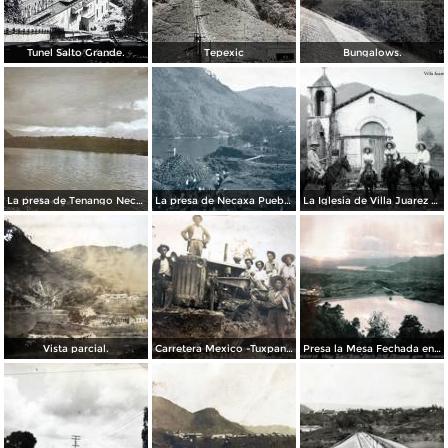
Tunel Salto Grande.
Tepexic
Bungalows.
La presa de Tenango Necaxa Puebla.
La presa de Necaxa Puebla.
La Iglesia de Villa Juarez Necaxa Puebla .
Vista parcial.
Carretera Mexico -Tuxpan Veracruz Tramo Necaxa Villa Juarez Km.420
Presa la Mesa Fechada en Noviembre de 1916