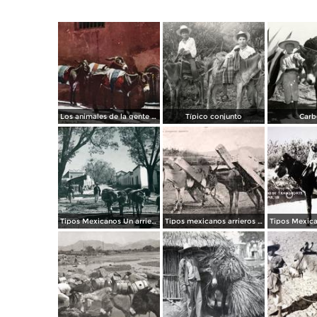
Los animales de la gente pobre
Típico conjunto
Carb
Tipos Mexicanos Un arriero de Amecameca, Edo. de México.
Tipos mexicanos arrieros cargando madera.