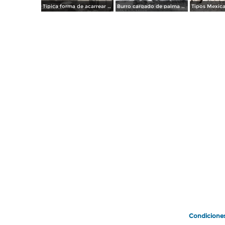
Típica forma de acarrear agua
Burro cargado de palma para techar
Condicione