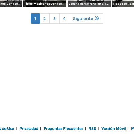
Tipos Mexicanos Vendedor de carbon.
Tipos Mexicanos vendedor leche Ciudad de México.
Escena campirana en alguna Hacienda.
1
2
3
4
Siguiente
s de Uso
|
Privacidad
|
Preguntas Frecuentes
|
RSS
|
Versión Móvil
|
M