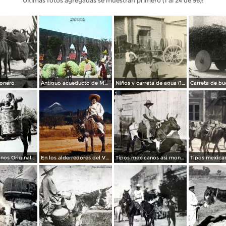
Últimas fotos agregadas se muestran primero (1 al 24 de 96):
onero
Antiguo acueducto de Morelia Michoacán.
Niños y carreta de agua (1908)
Tipos Mexicanos Original medio de transporte.
En los alderredores del Volcan Citlaltepetl o Pico de Orizaba Veracruz .
Tipos mexicanos asi montan los toros..