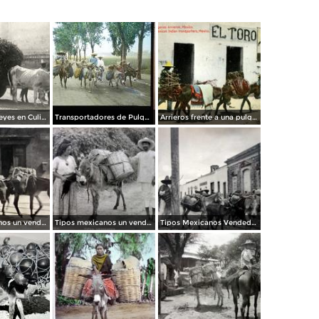
Carreta de bueyes en Culiacán
Transportadores de Pulque por La Calzada de Tlalpan ( Fechada en 1922 ).
Arrieros frente a una pulquería llamada El Toro
Tipos mexicanos un vendedor de lena.
Tipos mexicanos un vendedor de Oaxaca.
Tipos Mexicanos Vendedor de agua.