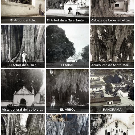
El Arbol del tule.
El Arbol de el Tule Santa María del Tule Oaxaca.
Cabeza de León, en el tronco del árbol del Tule
El Arbol de el Tule.
El Arbol.
Ahuehuete de Santa María del Tule
Vista general del atrio y templo donde se encuentra el Arbol del Tule
EL ARBOL
PANORAMA