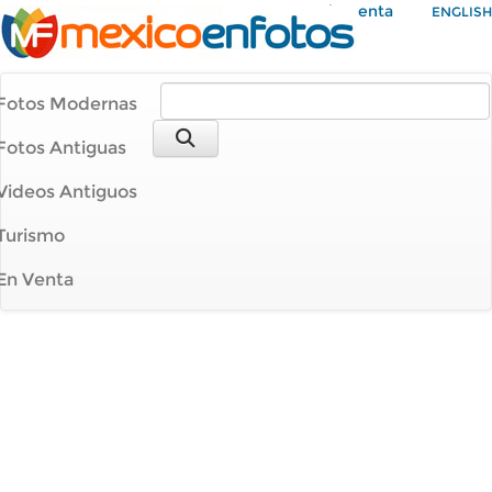
Mi Cuenta
ENGLISH
Fotos Modernas
Fotos Antiguas
Videos Antiguos
Turismo
En Venta