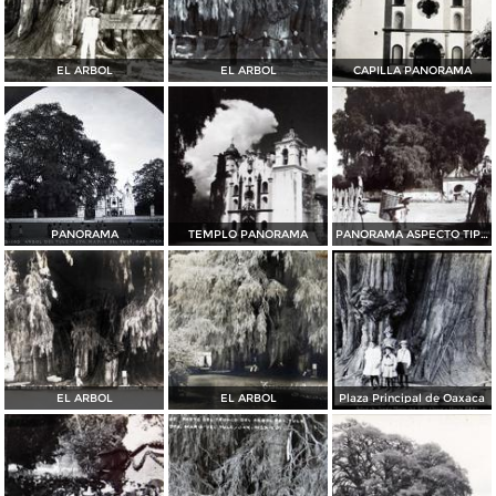
EL ARBOL
EL ARBOL
CAPILLA PANORAMA
PANORAMA
TEMPLO PANORAMA
PANORAMA ASPECTO TIPICO
EL ARBOL
EL ARBOL
Plaza Principal de Oaxaca