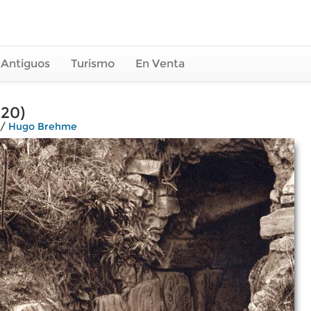
 Antiguos
Turismo
En Venta
920)
/
Hugo Brehme