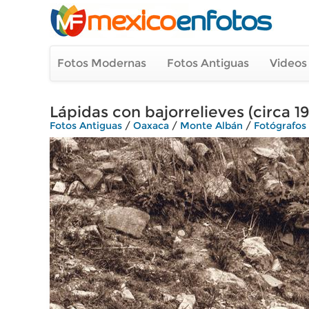
Fotos Modernas
Fotos Antiguas
Videos
Lápidas con bajorrelieves (circa 1
Fotos Antiguas
/
Oaxaca
/
Monte Albán
/
Fotógrafos