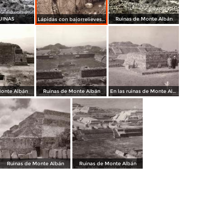
UINAS
Ruinas de Monte Albán
Lápidas con bajorrelieves (circa 1920)
Monte Albán
Ruinas de Monte Albán
En las ruinas de Monte Albán
Ruinas de Monte Albán
Ruinas de Monte Albán