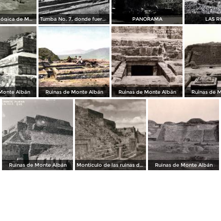
Zona arqueológica de Monte Albán
Tumba No. 7, donde fueron encontradas las joyas
PANORAMA
LAS R
Monte Albán
Ruinas de Monte Albán
Ruinas de Monte Albán
Ruinas de 
Ruinas de Monte Albán
Montículo de las ruinas de Monte Albán
Ruinas de Monte Albán