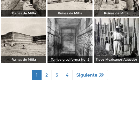
Ruinas de Mitla
Ruinas de Mitla
Ruinas de Mitla
Ruinas de Mitla
Tumba cruciforma No. 2
Tipos Mexicanos Aguador
1
2
3
4
Siguiente