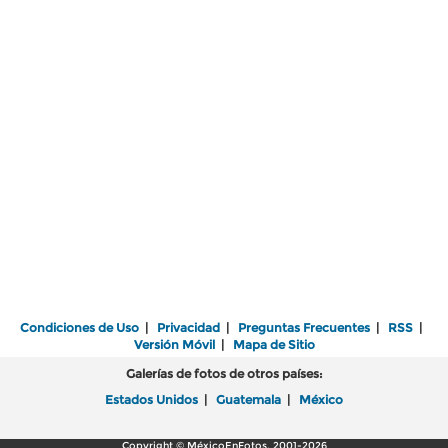
Condiciones de Uso
|
Privacidad
|
Preguntas Frecuentes
|
RSS
|
Versión Móvil
|
Mapa de Sitio
Galerías de fotos de otros países:
Estados Unidos
|
Guatemala
|
México
Copyright © MéxicoEnFotos, 2001-2026