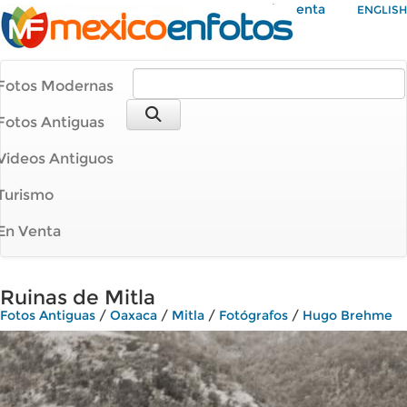
Mi Cuenta
ENGLISH
Fotos Modernas
Fotos Antiguas
Videos Antiguos
Turismo
En Venta
Ruinas de Mitla
Fotos Antiguas
/
Oaxaca
/
Mitla
/
Fotógrafos
/
Hugo Brehme