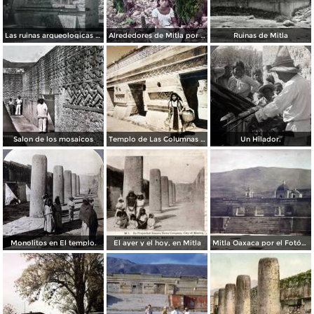
Las ruinas arqueologicas Por el fotografo Hugo Brehme.
Alrededores de Mitla por el fotografo Charles Bolbruge.
Ruinas de Mitla
Salon de los mosaicos
Templo de Las Columnas Mitla, Oaxaca.
Un Hilador.
Monolitos en El templo.
El ayer y el hoy, en Mitla
Mitla Oaxaca por el Fotógrafo Hugo Brehme.