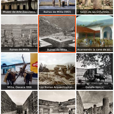
Museo de Arte Zapoteco.
Ruinas de Mitla (1951)
Salón de las Columnas
Ruinas de Mitla
Acarreando la cana de azucar a la molienda por el Fotógrafo Charles B. Waite 1904.
Ruinas de Mitla
Mitla, Oaxaca 1956
Las Ruinas Arqueologicas de Mitla por Hugo Brehme.
Detalle tipico.