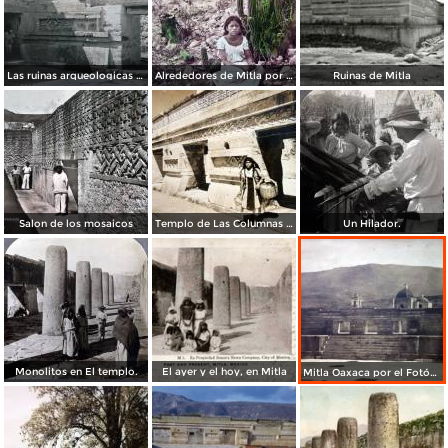
Las ruinas arqueologicas Por el fotografo Hugo Brehme.
Alrededores de Mitla por el fotografo Charles Bolbruge.
Ruinas de Mitla
Salon de los mosaicos
Templo de Las Columnas Mitla, Oaxaca.
Un Hilador.
Monolitos en El templo.
El ayer y el hoy, en Mitla
Mitla Oaxaca por el Fotógrafo Hugo Brehme.