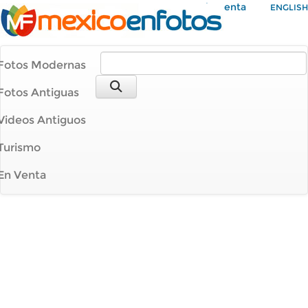
Mi Cuenta
ENGLISH
Fotos Modernas
Fotos Antiguas
Videos Antiguos
Turismo
En Venta