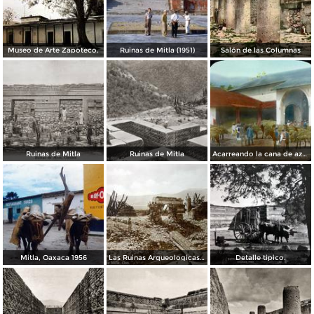
Museo de Arte Zapoteco.
Ruinas de Mitla (1951)
Salón de las Columnas
Ruinas de Mitla
Ruinas de Mitla
Acarreando la cana de azucar a la molienda por el Fotógrafo Charles B. Waite 1904.
Mitla, Oaxaca 1956
Las Ruinas Arqueologicas de Mitla por Hugo Brehme.
Detalle tipico.