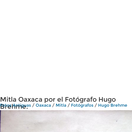
Mitla Oaxaca por el Fotógrafo Hugo
Brehme.
Fotos Antiguas
/
Oaxaca
/
Mitla
/
Fotógrafos
/
Hugo Brehme