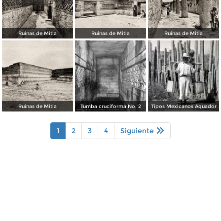
Ruinas de Mitla
Ruinas de Mitla
Ruinas de Mitla
Ruinas de Mitla
Tumba cruciforma No. 2
Tipos Mexicanos Aguador
1
2
3
4
Siguiente