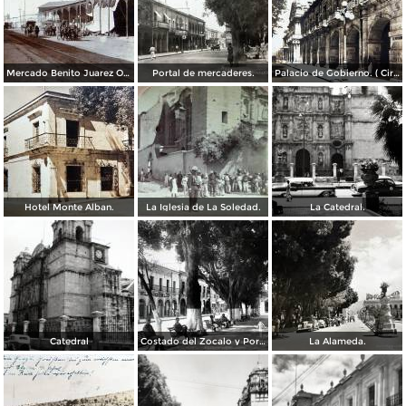
Mercado Benito Juarez Oaxaca 1899
Portal de mercaderes.
Palacio de Gobierno. ( Circulada el 3 de Febrero de 1933 ).
Hotel Monte Alban.
La Iglesia de La Soledad.
La Catedral.
Catedral
Costado del Zocalo y Portal de Mercaderes.
La Alameda.