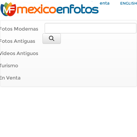
Mi Cuenta
ENGLISH
Fotos Modernas
Fotos Antiguas
Videos Antiguos
Turismo
En Venta