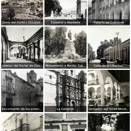
Cerro del Fortin ( Circulada el 17 de Agosto de 1926 ).
Catedral y Alameda
Palacio de Gobierno
Interior del Portal de Clavería
Monumento a Benito Juárez
Calle de la Libertad.
Exconvento de los principes.
La Catedral.
Comedor del Hotel Monte Albán