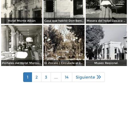
Hotel Monte Albán
Casa que habitó Don Benito Juárez
Mesera del hotel Oaxaca Courts vistiendo traje típico
Portales del Hotel Marqués del Valle
El Zocalo ( Circulada el 23 de Julio de 1953 ).
Museo Regional.
1
2
3
...
14
Siguiente