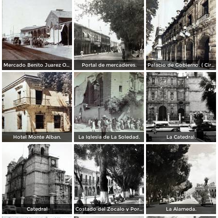
Mercado Benito Juarez Oaxaca 1899
Portal de mercaderes.
Palacio de Gobierno. ( Circulada el 3 de Febrero de 1933 ).
Hotel Monte Alban.
La Iglesia de La Soledad.
La Catedral.
Catedral
Costado del Zocalo y Portal de Mercaderes.
La Alameda.