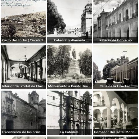
Cerro del Fortin ( Circulada el 17 de Agosto de 1926 ).
Catedral y Alameda
Palacio de Gobierno
Interior del Portal de Clavería
Monumento a Benito Juárez
Calle de la Libertad.
Exconvento de los principes.
La Catedral.
Comedor del Hotel Monte Albán