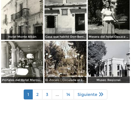
Hotel Monte Albán
Casa que habitó Don Benito Juárez
Mesera del hotel Oaxaca Courts vistiendo traje típico
Portales del Hotel Marqués del Valle
El Zocalo ( Circulada el 23 de Julio de 1953 ).
Museo Regional.
1
2
3
...
14
Siguiente