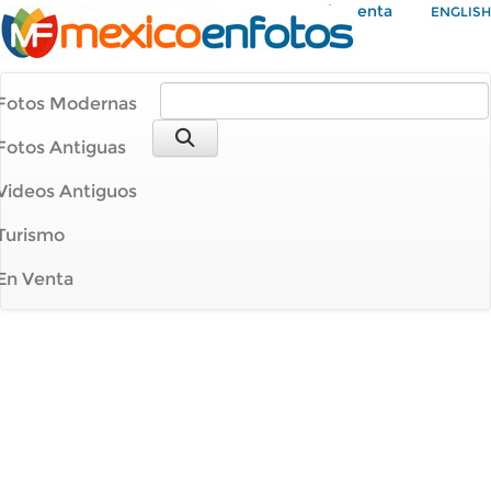
Mi Cuenta
ENGLISH
Fotos Modernas
Fotos Antiguas
Videos Antiguos
Turismo
En Venta