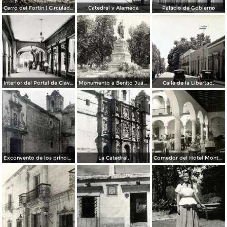
Cerro del Fortin ( Circulada el 17 de Agosto de 1926 ).
Catedral y Alameda
Palacio de Gobierno
Interior del Portal de Clavería
Monumento a Benito Juárez
Calle de la Libertad.
Exconvento de los principes.
La Catedral.
Comedor del Hotel Monte Albán