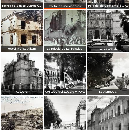
Mercado Benito Juarez Oaxaca 1899
Palacio de Gobierno. ( Circulada el 3 de Febrero de 1933 ).
Portal de mercaderes.
Hotel Monte Alban.
La Iglesia de La Soledad.
La Catedral.
Catedral
Costado del Zocalo y Portal de Mercaderes.
La Alameda.