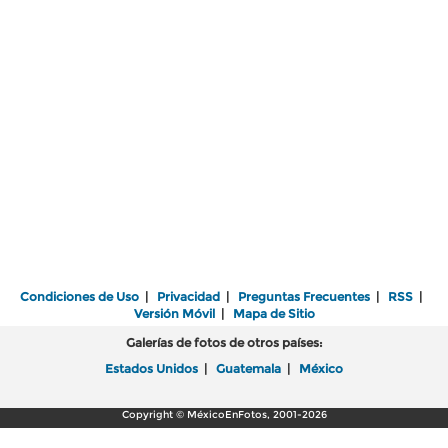
Condiciones de Uso
|
Privacidad
|
Preguntas Frecuentes
|
RSS
|
Versión Móvil
|
Mapa de Sitio
Galerías de fotos de otros países:
Estados Unidos
|
Guatemala
|
México
Copyright © MéxicoEnFotos, 2001-2026