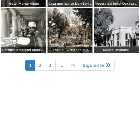
Hotel Monte Albán
Casa que habitó Don Benito Juárez
Mesera del hotel Oaxaca Courts vistiendo traje típico
Portales del Hotel Marqués del Valle
El Zocalo ( Circulada el 23 de Julio de 1953 ).
Museo Regional.
1
2
3
...
14
Siguiente