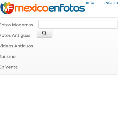
Mi Cuenta
ENGLISH
Fotos Modernas
Fotos Antiguas
Videos Antiguos
Turismo
En Venta