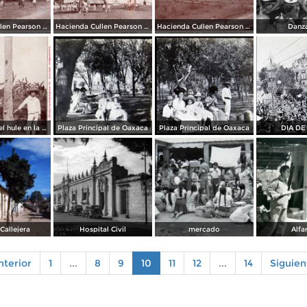
Hacienda Cullen Pearson Rubber Farm: Entrada
Hacienda Cullen Pearson Rubber Farm: La Plaza
Hacienda Cullen Pearson Rubber Farm: Edificio de Administración
Danz
Extracción del hule en la hacienda Cullen Pearson
Plaza Principal de Oaxaca
Plaza Principal de Oaxaca
DIA DE
Callejera
Hospital Civil
mercado
Alfa
terior
1
...
8
9
10
11
12
...
14
Siguie