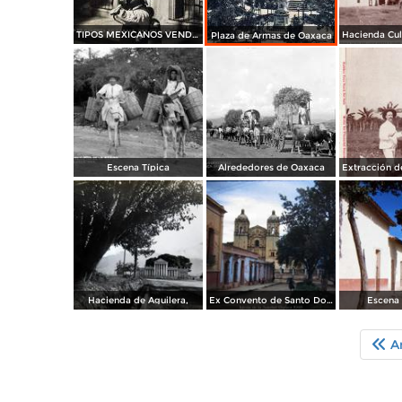
TIPOS MEXICANOS VENDEDOR DE MACETAS
Plaza de Armas de Oaxaca
Escena Típica
Alrededores de Oaxaca
Hacienda de Aguilera,
Ex Convento de Santo Domingo
Escena 
An