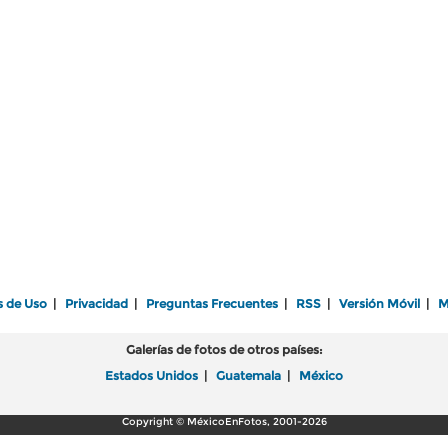
s de Uso
|
Privacidad
|
Preguntas Frecuentes
|
RSS
|
Versión Móvil
|
M
Galerías de fotos de otros países:
Estados Unidos
|
Guatemala
|
México
Copyright © MéxicoEnFotos, 2001-2026