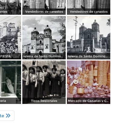
antes
Vendedores de canastos
Vendedores de canastos
 FIESTA
Iglesia de Santo Domingo Oaxaca
Iglesia de Santo Domingo Oaxaca
reria
Tipos Regionales
Mercado de Cazuelas y Canastos
nte