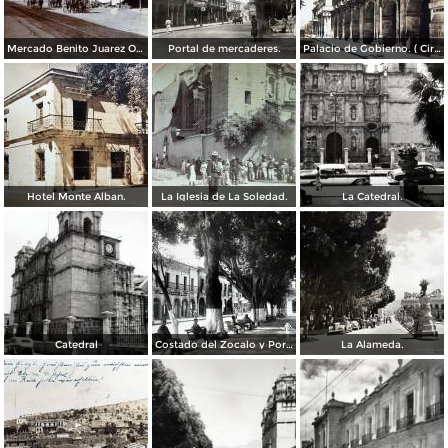
Mercado Benito Juarez Oaxaca 1899
Portal de mercaderes.
Palacio de Gobierno. ( Circulada el 3 de Febrero de 1933 ).
Hotel Monte Alban.
La Iglesia de La Soledad.
La Catedral.
Catedral
Costado del Zocalo y Portal de Mercaderes.
La Alameda.