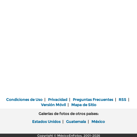
Condiciones de Uso
|
Privacidad
|
Preguntas Frecuentes
|
RSS
|
Versión Móvil
|
Mapa de Sitio
Galerías de fotos de otros países:
Estados Unidos
|
Guatemala
|
México
Copyright © MéxicoEnFotos, 2001-2026