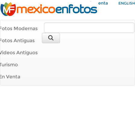
Mi Cuenta
ENGLISH
Fotos Modernas
Fotos Antiguas
Videos Antiguos
Turismo
En Venta