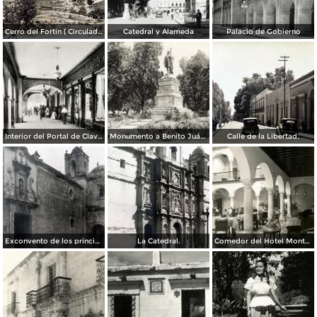
Cerro del Fortin ( Circulada el 17 de Agosto de 1926 ).
Catedral y Alameda
Palacio de Gobierno
Interior del Portal de Clavería
Monumento a Benito Juárez
Calle de la Libertad.
Exconvento de los principes.
La Catedral.
Comedor del Hotel Monte Albán