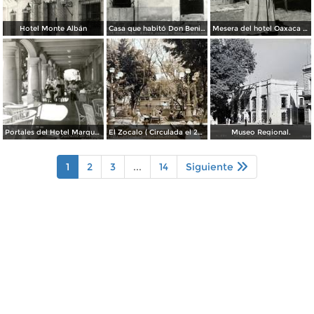
Hotel Monte Albán
Casa que habitó Don Benito Juárez
Mesera del hotel Oaxaca Courts vistiendo traje típico
Portales del Hotel Marqués del Valle
El Zocalo ( Circulada el 23 de Julio de 1953 ).
Museo Regional.
1
2
3
...
14
Siguiente