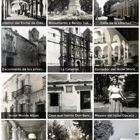
Interior del Portal de Clavería
Monumento a Benito Juárez
Calle de la Libertad.
Exconvento de los principes.
La Catedral.
Comedor del Hotel Monte Albán
Hotel Monte Albán
Casa que habitó Don Benito Juárez
Mesera del hotel Oaxaca Courts vistiendo traje típico