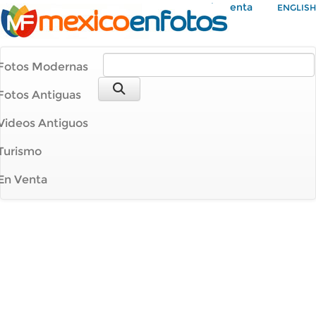
Mi Cuenta
ENGLISH
Fotos Modernas
Fotos Antiguas
Videos Antiguos
Turismo
En Venta