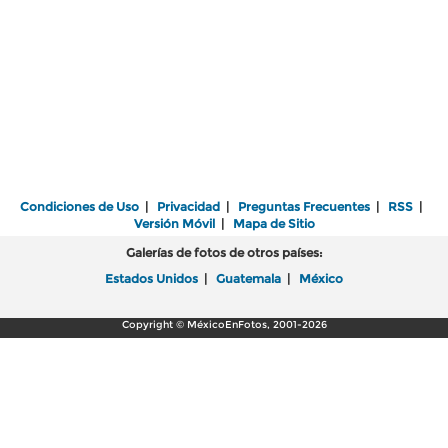
Condiciones de Uso
|
Privacidad
|
Preguntas Frecuentes
|
RSS
|
Versión Móvil
|
Mapa de Sitio
Galerías de fotos de otros países:
Estados Unidos
|
Guatemala
|
México
Copyright © MéxicoEnFotos, 2001-2026