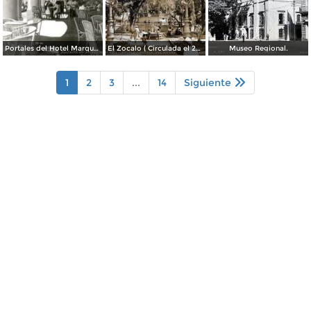
Portales del Hotel Marqués del Valle
El Zocalo ( Circulada el 23 de Julio de 1953 ).
Museo Regional.
1
2
3
...
14
Siguiente