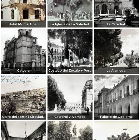
Hotel Monte Alban.
La Iglesia de La Soledad.
La Catedral.
Catedral
Costado del Zocalo y Portal de Mercaderes.
La Alameda.
Cerro del Fortin ( Circulada el 17 de Agosto de 1926 ).
Catedral y Alameda
Palacio de Gobierno