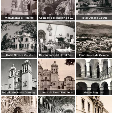
Monumento a Hidalgo
Costado del interior de Santo Domingo
Hotel Oaxaca Courts
Hotel Oaxaca Courts
Restaurante del Hotel Oaxaca Courts
Panorámica de Oaxaca
Templo de Santo Domingo
Iglesia de Santo Domingo
Museo Regional