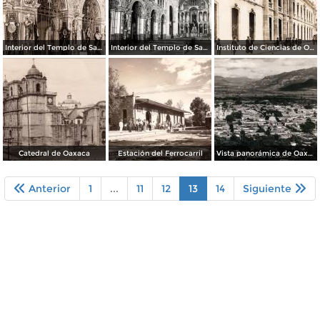
Interior del Templo de Santo Domingo
Interior del Templo de Santo Domingo
Instituto de Ciencias de Oaxaca
Catedral de Oaxaca
Estación del Ferrocarril
Vista panorámica de Oaxaca
Anterior
1
...
11
12
13
14
Siguiente