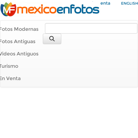
Mi Cuenta
ENGLISH
Fotos Modernas
Fotos Antiguas
Videos Antiguos
Turismo
En Venta