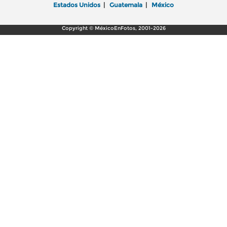
Estados Unidos
|
Guatemala
|
México
Copyright © MéxicoEnFotos, 2001-2026