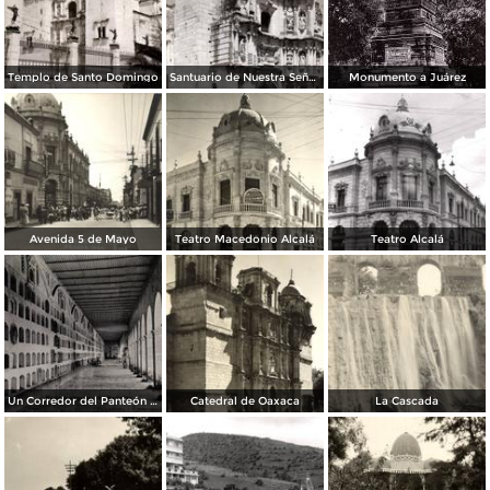
Templo de Santo Domingo
Santuario de Nuestra Señora de la Soledad
Monumento a Juárez
Avenida 5 de Mayo
Teatro Macedonio Alcalá
Teatro Alcalá
Un Corredor del Panteón General
Catedral de Oaxaca
La Cascada