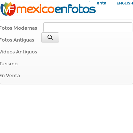
Mi Cuenta
ENGLISH
Fotos Modernas
Fotos Antiguas
Videos Antiguos
Turismo
En Venta