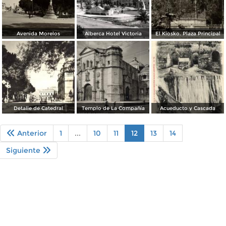
Avenida Morelos
Alberca Hotel Victoria
El Kiosko. Plaza Principal
Detalle de Catedral
Templo de La Compañía
Acueducto y Cascada
Anterior
1
...
10
11
12
13
14
Siguiente