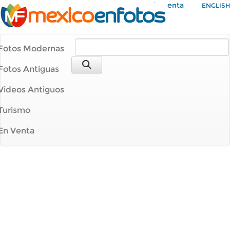
Mi Cuenta
ENGLISH
Fotos Modernas
Fotos Antiguas
Videos Antiguos
Turismo
En Venta