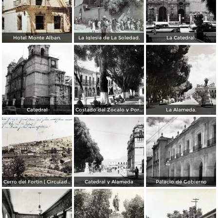
Hotel Monte Alban.
La Iglesia de La Soledad.
La Catedral.
Catedral
Costado del Zocalo y Portal de Mercaderes.
La Alameda.
Cerro del Fortin ( Circulada el 17 de Agosto de 1926 ).
Catedral y Alameda
Palacio de Gobierno