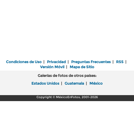
Condiciones de Uso
|
Privacidad
|
Preguntas Frecuentes
|
RSS
|
Versión Móvil
|
Mapa de Sitio
Galerías de fotos de otros países:
Estados Unidos
|
Guatemala
|
México
Copyright © MéxicoEnFotos, 2001-2026