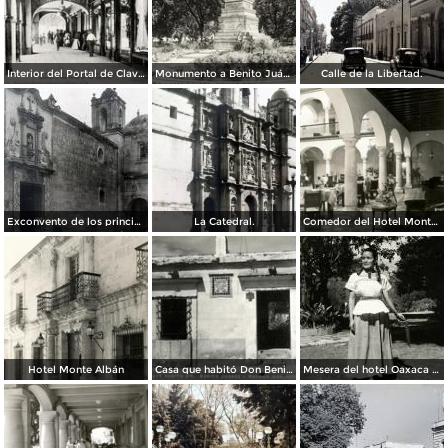
Interior del Portal de Clavería
Monumento a Benito Juárez
Calle de la Libertad.
Exconvento de los principes.
La Catedral.
Comedor del Hotel Monte Albán
Hotel Monte Albán
Casa que habitó Don Benito Juárez
Mesera del hotel Oaxaca Courts vistiendo traje típico