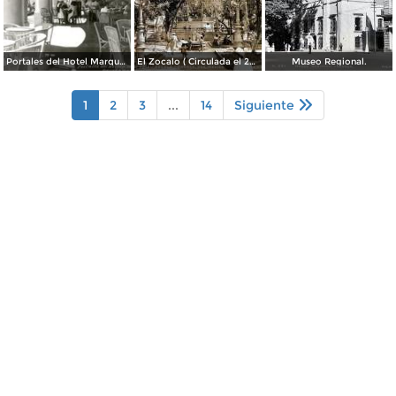
Portales del Hotel Marqués del Valle
El Zocalo ( Circulada el 23 de Julio de 1953 ).
Museo Regional.
1
2
3
...
14
Siguiente