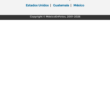
Estados Unidos
|
Guatemala
|
México
Copyright © MéxicoEnFotos, 2001-2026