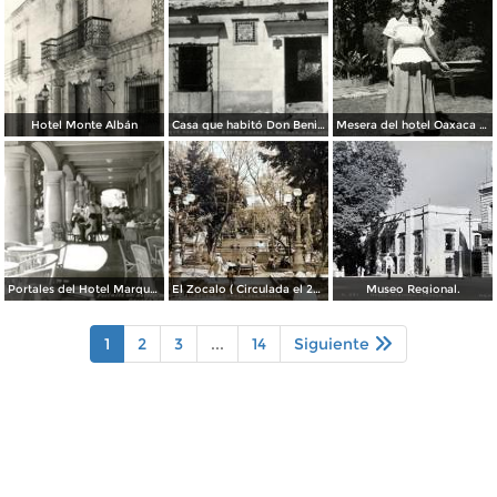
Hotel Monte Albán
Casa que habitó Don Benito Juárez
Mesera del hotel Oaxaca Courts vistiendo traje típico
Portales del Hotel Marqués del Valle
El Zocalo ( Circulada el 23 de Julio de 1953 ).
Museo Regional.
1
2
3
...
14
Siguiente