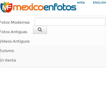
Mi Cuenta
ENGLISH
Fotos Modernas
Fotos Antiguas
Videos Antiguos
Turismo
En Venta