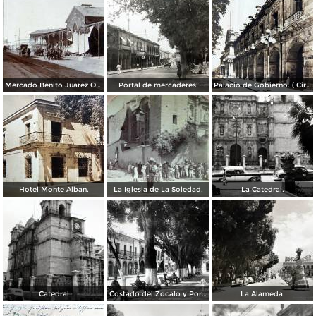
Mercado Benito Juarez Oaxaca 1899
Portal de mercaderes.
Palacio de Gobierno. ( Circulada el 3 de Febrero de 1933 ).
Hotel Monte Alban.
La Iglesia de La Soledad.
La Catedral.
Catedral
Costado del Zocalo y Portal de Mercaderes.
La Alameda.