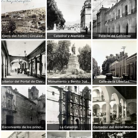
Cerro del Fortin ( Circulada el 17 de Agosto de 1926 ).
Catedral y Alameda
Palacio de Gobierno
Interior del Portal de Clavería
Monumento a Benito Juárez
Calle de la Libertad.
Exconvento de los principes.
La Catedral.
Comedor del Hotel Monte Albán