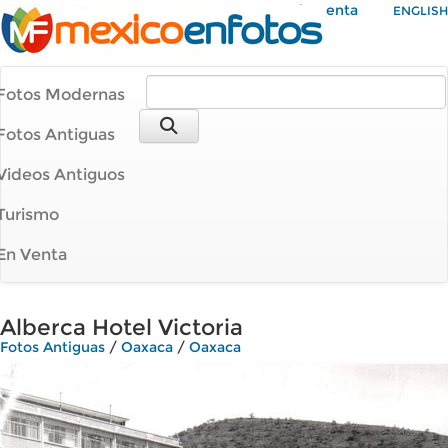
Mi Cuenta
ENGLISH
Fotos Modernas
Fotos Antiguas
Videos Antiguos
Turismo
En Venta
Alberca Hotel Victoria
Fotos Antiguas
/
Oaxaca
/
Oaxaca