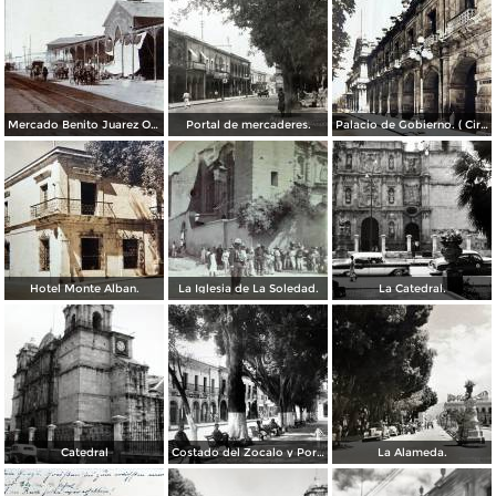
Mercado Benito Juarez Oaxaca 1899
Portal de mercaderes.
Palacio de Gobierno. ( Circulada el 3 de Febrero de 1933 ).
Hotel Monte Alban.
La Iglesia de La Soledad.
La Catedral.
Catedral
Costado del Zocalo y Portal de Mercaderes.
La Alameda.