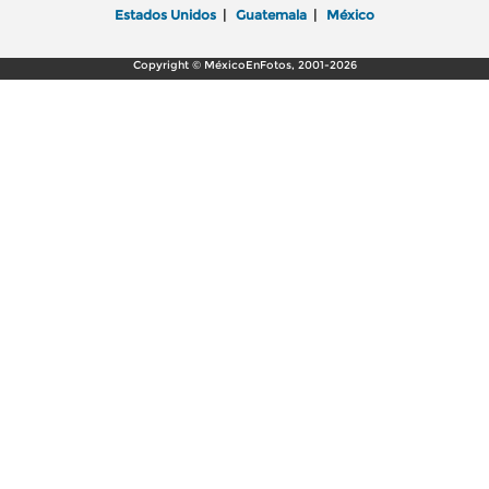
Estados Unidos
|
Guatemala
|
México
Copyright © MéxicoEnFotos, 2001-2026