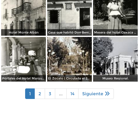
Hotel Monte Albán
Casa que habitó Don Benito Juárez
Mesera del hotel Oaxaca Courts vistiendo traje típico
Portales del Hotel Marqués del Valle
El Zocalo ( Circulada el 23 de Julio de 1953 ).
Museo Regional.
1
2
3
...
14
Siguiente