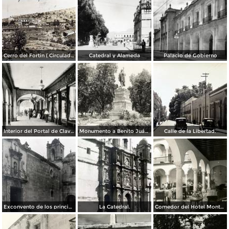
Cerro del Fortin ( Circulada el 17 de Agosto de 1926 ).
Catedral y Alameda
Palacio de Gobierno
Interior del Portal de Clavería
Monumento a Benito Juárez
Calle de la Libertad.
Exconvento de los principes.
La Catedral.
Comedor del Hotel Monte Albán