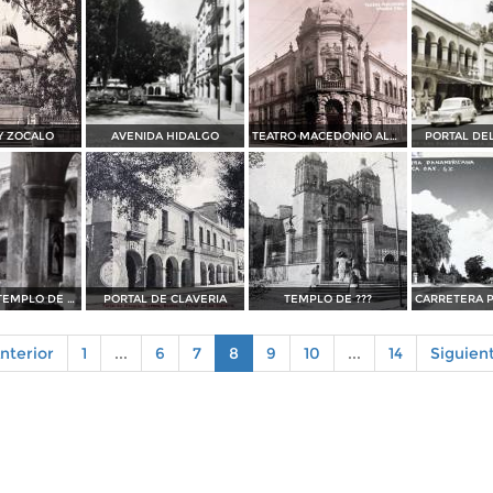
Y ZOCALO
AVENIDA HIDALGO
TEATRO MACEDONIO ALCALA
PORTAL DE
PATIOS DEL TEMPLO DE STO DOMINGO
PORTAL DE CLAVERIA
TEMPLO DE ???
nterior
1
...
6
7
8
9
10
...
14
Siguien