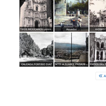
TIPOS MEXICANOS Limosneros en Oaxaca
Aguador
KIOSKO 
CALZADA PORFIRIO DIAZ
MTO. A JUAREZ PAISAJE PANORAMA
A