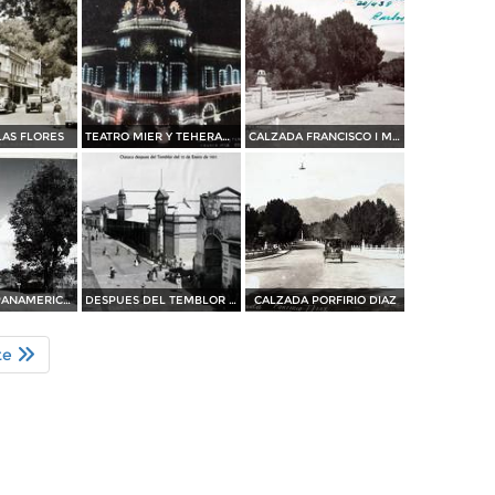
LAS FLORES
TEATRO MIER Y TEHERAN 15 DE SEPTIEMBRE DE 1910
CALZADA FRANCISCO I MADERO
CARRETERA PANAMERICANA
DESPUES DEL TEMBLOR DE 1931
CALZADA PORFIRIO DIAZ
te