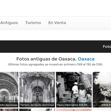
 Antiguos
Turismo
En Venta
Foto
Fotos antiguas de Oaxaca,
Oaxaca
Últimas fotos agregadas se muestran primero (169 al 192 de 318):
anto Domingo
Templo de Santo Domingo
Tipos mexicanos DIA DE MERCADO
VISTA 