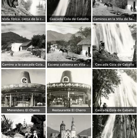
Vista típica, cerca de la cascada Cola de Caballo
Cascada Cola de Caballo
Caminos en la Villa de Santiago
Camino a la cascada Cola de Caballo
Escena callejera en Villa de Santiago..
Cascada Cola de Caballo
Merendero El Charro
Restaurante El Charro
Cascada Cola de Caballo