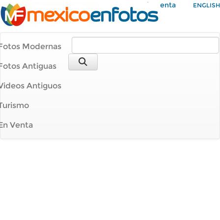
Mi Cuenta
ENGLISH
Fotos Modernas
Fotos Antiguas
Videos Antiguos
Turismo
En Venta