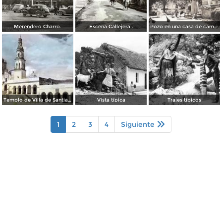
Merendero Charro.
Escena Callejera .
Pozo en una casa de campo
Templo de Villa de Santiago
Vista típica
Trajes típicos
1
2
3
4
Siguiente