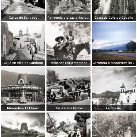
Calles de Santiago
Parroquia y plaza principal de Santiago
Cascada Cola de Caballo
Calle en Villa de Santiago
Romance regiomontano
Carretera a Monterrey (1954)
Merendero El Charro
Una escena tipica.
La Iglesia.