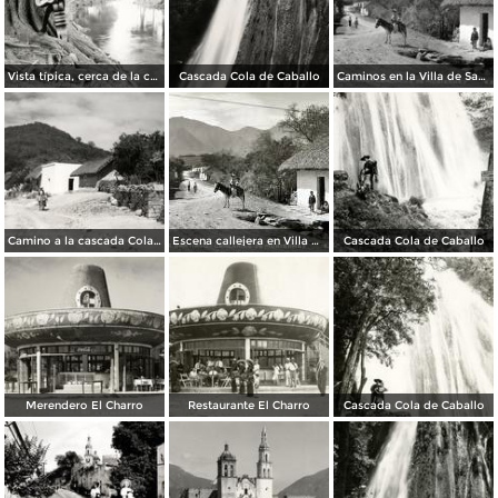
Vista típica, cerca de la cascada Cola de Caballo
Cascada Cola de Caballo
Caminos en la Villa de Santiago
Camino a la cascada Cola de Caballo
Escena callejera en Villa de Santiago..
Cascada Cola de Caballo
Merendero El Charro
Restaurante El Charro
Cascada Cola de Caballo