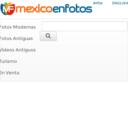
Mi Cuenta
ENGLISH
Fotos Modernas
Fotos Antiguas
Videos Antiguos
Turismo
En Venta