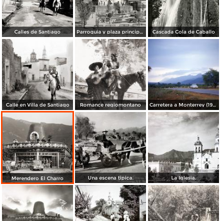
Calles de Santiago
Parroquia y plaza principal de Santiago
Cascada Cola de Caballo
Calle en Villa de Santiago
Romance regiomontano
Carretera a Monterrey (1954)
Una escena tipica.
La Iglesia.
Merendero El Charro