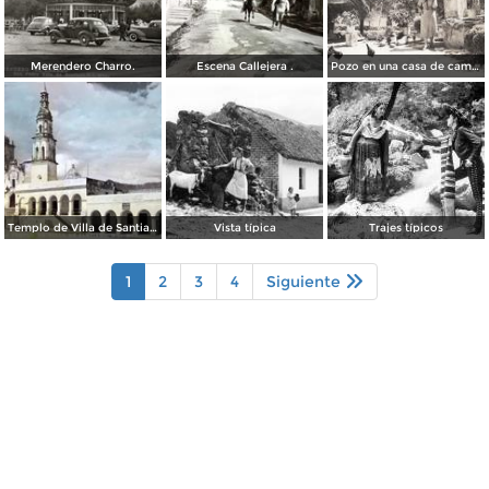
Merendero Charro.
Escena Callejera .
Pozo en una casa de campo
Templo de Villa de Santiago
Vista típica
Trajes típicos
1
2
3
4
Siguiente