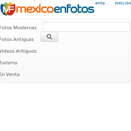
Mi Cuenta
ENGLISH
Fotos Modernas
Fotos Antiguas
Videos Antiguos
Turismo
En Venta