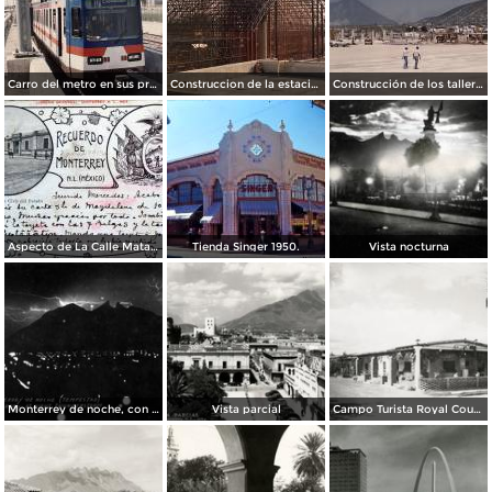
Carro del metro en sus primeras pruebas durante 1990
Construccion de la estacion cuauhtemoc
Construcción de los talleres del metro
Aspecto de La Calle Matamoros ( Circulada el 8 de Abril de 1912 ).
Tienda Singer 1950.
Vista nocturna
Monterrey de noche, con tempestad
Vista parcial
Campo Turista Royal Courts