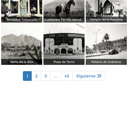
Sociedad Terpsícore
Guadalupe Partida ejecutando una charrería con lazo
Templo de la Purísima
Cerro de la Silla
Plaza de Toros
Palacio de Gobierno
1
2
3
...
43
Siguiente