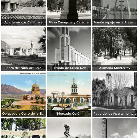
Apartamentos California
Plaza Zaragoza y Catedral
Fuente espejo en la Plaza Zaragoza
Plaza del Niño Artillero
Templo de Cristo Rey
Alameda Monterrey
Obispado y Cerro de la Silla
Mercado Colón
Patio de los Apartamentos Regina