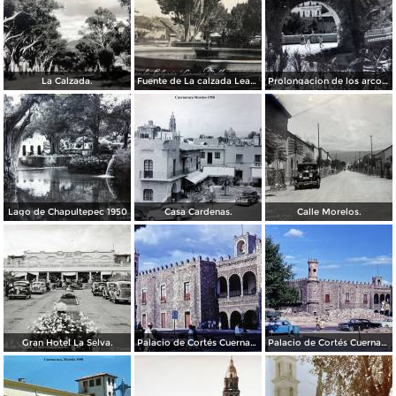
La Calzada.
Fuente de La calzada Leandro Valle.
Prolongacion de los arcos de Guadalupe.
Lago de Chapultepec 1950
Casa Cardenas.
Calle Morelos.
Gran Hotel La Selva.
Palacio de Cortés Cuernavaca Morelos 1967
Palacio de Cortés Cuernavaca Morelos 1967