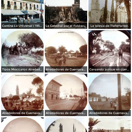
Cantina La Universal ( 1950 ).
La Catedral por el Fotógrafo Hugo Brehme.
La Iglesia de Tlaltenango.
Tipos Mexicanos Alrededores de Cuernavaca Morelos..
Alrededores de Cuernavaca Morelos.
Cargando pulque en cueros de puerco Alrededores de Cuernavaca Morelos.
Alrededores de Cuernavaca Morelos.
Alrededores de Cuernavaca Morelos.
Alrededores de Cuernavaca Morelos.