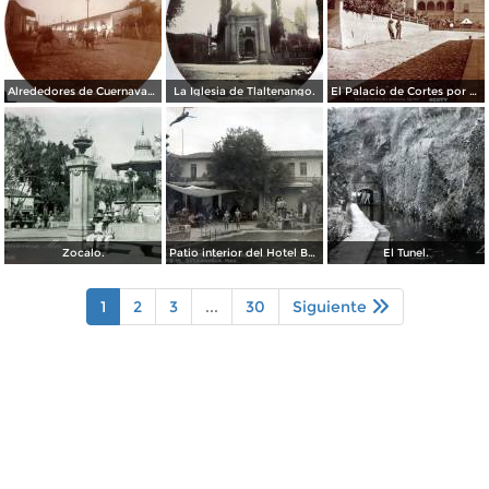
Alrededores de Cuernavaca Morelos.
La Iglesia de Tlaltenango.
El Palacio de Cortes por el Fotógrafo Windfield Scott.
Zocalo.
Patio interior del Hotel Banos y Lido,
El Tunel.
1
2
3
...
30
Siguiente