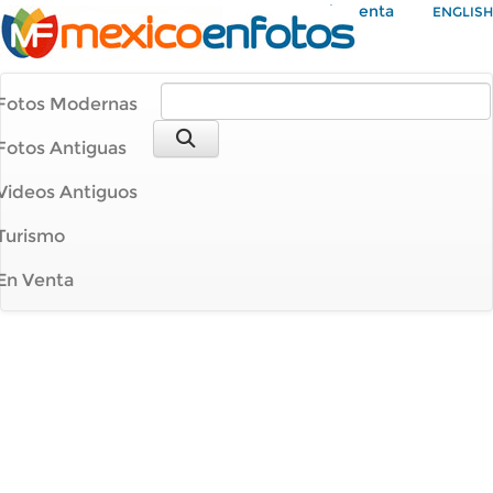
Mi Cuenta
ENGLISH
Fotos Modernas
Fotos Antiguas
Videos Antiguos
Turismo
En Venta