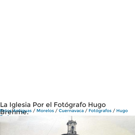
La Iglesia Por el Fotógrafo Hugo
Brehme.
Fotos Antiguas
/
Morelos
/
Cuernavaca
/
Fotógrafos
/
Hugo
Brehme