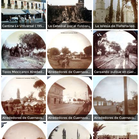
Cantina La Universal ( 1950 ).
La Catedral por el Fotógrafo Hugo Brehme.
La Iglesia de Tlaltenango.
Tipos Mexicanos Alrededores de Cuernavaca Morelos..
Alrededores de Cuernavaca Morelos.
Cargando pulque en cueros de puerco Alrededores de Cuernavaca Morelos.
Alrededores de Cuernavaca Morelos.
Alrededores de Cuernavaca Morelos.
Alrededores de Cuernavaca Morelos.