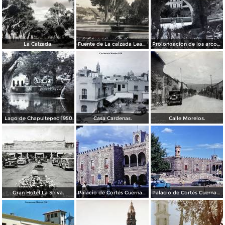
La Calzada.
Fuente de La calzada Leandro Valle.
Prolongacion de los arcos de Guadalupe.
Lago de Chapultepec 1950
Casa Cardenas.
Calle Morelos.
Gran Hotel La Selva.
Palacio de Cortés Cuernavaca Morelos 1967
Palacio de Cortés Cuernavaca Morelos 1967