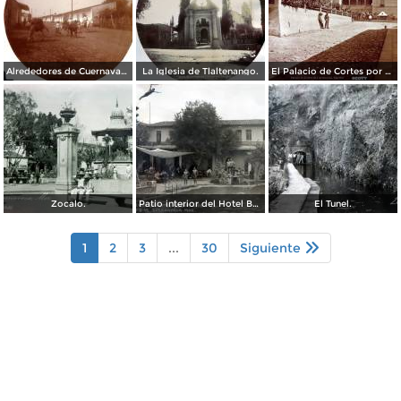
Alrededores de Cuernavaca Morelos.
La Iglesia de Tlaltenango.
El Palacio de Cortes por el Fotógrafo Windfield Scott.
Zocalo.
Patio interior del Hotel Banos y Lido,
El Tunel.
1
2
3
...
30
Siguiente