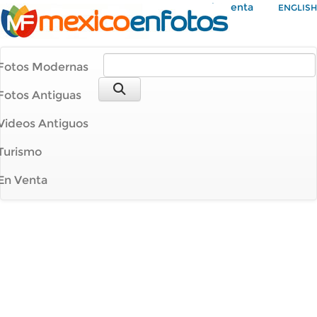
Mi Cuenta
ENGLISH
Fotos Modernas
Fotos Antiguas
Videos Antiguos
Turismo
En Venta