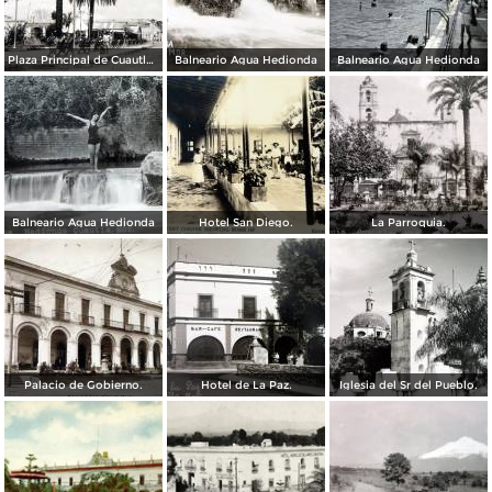
Plaza Principal de Cuautla Morelos. ( Circulada el 2 de Noviembre de 1928 ).
Balneario Agua Hedionda
Balneario Agua Hedionda
Balneario Agua Hedionda
Hotel San Diego.
La Parroquia.
Palacio de Gobierno.
Hotel de La Paz.
Iglesia del Sr del Pueblo.