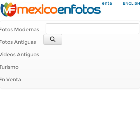
Mi Cuenta
ENGLISH
Fotos Modernas
Fotos Antiguas
Videos Antiguos
Turismo
En Venta