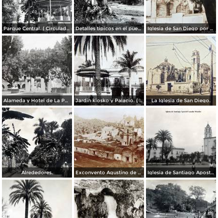
Parque Central. ( Circulada el 5 de Enero de 1953 ).
Detalles tipicos en el puente.
Iglesia de San Diego por el Fotógrafo Hugo Brehme.
Alameda y Hotel de La Paz.
Jardin kiosko y Palacio. ( Circulada el 1 de Julio de 1935 ).
La Iglesia de San Diego.
Alrededores.
Exconvento Agustino de Jonatepec por el Fotógrafo Windfield Scott.
Iglesia de Santiago Apostol Cuautla Morelos.