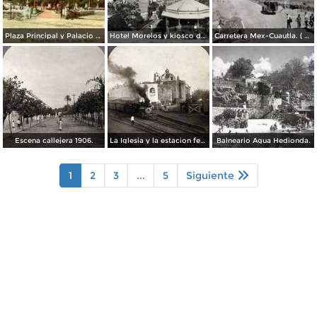
Plaza Principal y Palacio Municipal
Hotel Morelos y kiosco de la plaza
Carretera Mex-Cuautla. ( Circulada el 14 de Octubre de 1938 ).
Escena callejera 1906.
La Iglesia y la estacion ferroviaria 1906
Balneario Agua Hedionda.
1
2
3
...
5
Siguiente