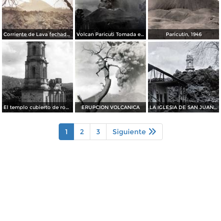
Corriente de Lava fechada el dia 21 de Junio de 1943
Volcan Paricuti Tomada el dia 16 de Julio de 1943
Paricutín, 1946
El templo cubierto de roca volcánica
ERUPCION VOLCANICA
LA IGLESIA DE SAN JUAN Y LA LAVA SOLIDIFICADA
1
2
3
Siguiente