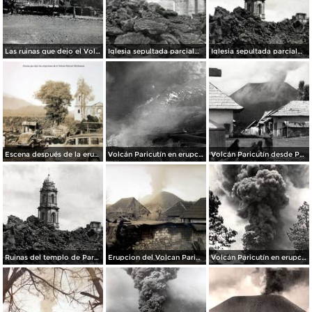
Las ruinas que dejo el Volcan Paricuti.
Iglesia sepultada parcialmente por el Volcan.
Iglesia sepultada parcialmente por el Volcan.
Escena después de la erupción del volcán Paricutín, en Michoacán (circa 1945)
Volcán Paricutín en erupción
Volcán Paricutín desde Parangaricutiro
Ruinas del templo de Parangaricutiro despúes de la erupción del volcán Paricutín
Erupcion del Volcan Paricuti el dia 21 de Junio de 1943
Volcán Paricutín en erupción (1943)