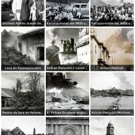
Dionisio Pulido dueno del terreno llamado Cuyutziro donde nacio el Volcan ( El 18 deAbril de 1943 ).
Excursionistas del IMSS y de La industria cinematografica al Volcan Paricutín, Michoacán
Excursionistas del IMSS y de La industria cinematografica al Volcan Paricutín, Michoacán
Lava en Parangaricutiro
Volcán Paricutín y ruinas del templo
Volcan Paricuti.
Restos de lava en Parangaricutiro
El Volcan En plena erupcion.
Volcán Paricutín Michoacán.