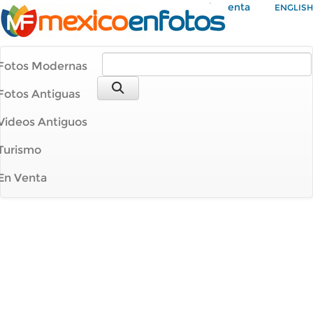
Mi Cuenta
ENGLISH
Fotos Modernas
Fotos Antiguas
Videos Antiguos
Turismo
En Venta