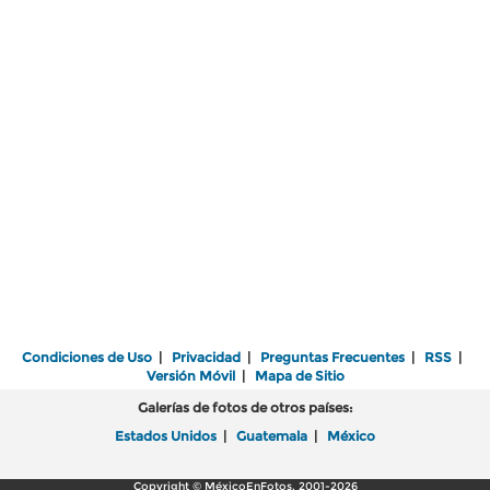
Condiciones de Uso
|
Privacidad
|
Preguntas Frecuentes
|
RSS
|
Versión Móvil
|
Mapa de Sitio
Galerías de fotos de otros países:
Estados Unidos
|
Guatemala
|
México
Copyright © MéxicoEnFotos, 2001-2026