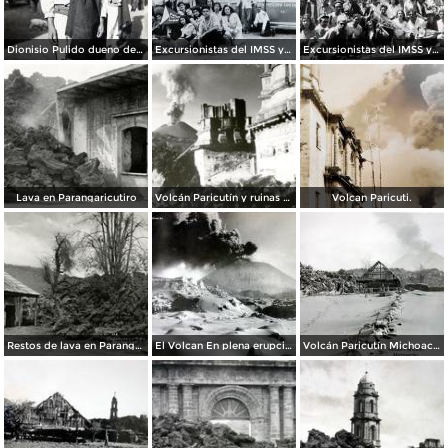
Dionisio Pulido dueno del terreno llamado Cuyutziro donde nacio el Volcan ( El 18 deAbril de 1943 ).
Excursionistas del IMSS y de La industria cinematografica al Volcan Paricutín, Michoacán
Excursionistas del IMSS y de La industria cinematografica al Volcan Paricutín, Michoacán
Lava en Parangaricutiro
Volcán Paricutín y ruinas del templo
Volcan Paricuti.
Restos de lava en Parangaricutiro
El Volcan En plena erupcion.
Volcán Paricutín Michoacán.