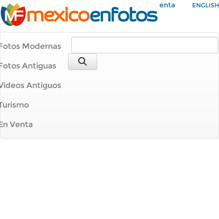
Mi Cuenta
ENGLISH
Fotos Modernas
Fotos Antiguas
Videos Antiguos
Turismo
En Venta