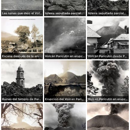
Las ruinas que dejo el Volcan Paricuti.
Iglesia sepultada parcialmente por el Volcan.
Iglesia sepultada parcialmente por el Volcan.
Escena después de la erupción del volcán Paricutín, en Michoacán (circa 1945)
Volcán Paricutín en erupción
Volcán Paricutín desde Parangaricutiro
Ruinas del templo de Parangaricutiro despúes de la erupción del volcán Paricutín
Erupcion del Volcan Paricuti el dia 21 de Junio de 1943
Volcán Paricutín en erupción (1943)