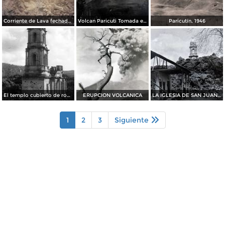
Corriente de Lava fechada el dia 21 de Junio de 1943
Volcan Paricuti Tomada el dia 16 de Julio de 1943
Paricutín, 1946
El templo cubierto de roca volcánica
ERUPCION VOLCANICA
LA IGLESIA DE SAN JUAN Y LA LAVA SOLIDIFICADA
1
2
3
Siguiente