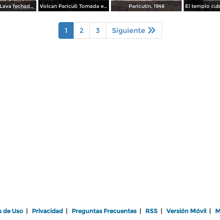
Corriente de Lava fechada el dia 21 de Junio de 1943
Volcan Paricuti Tomada el dia 16 de Julio de 1943
Paricutín, 1946
1
2
3
Siguiente
s de Uso
|
Privacidad
|
Preguntas Frecuentes
|
RSS
|
Versión Móvil
|
M