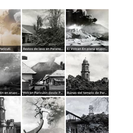
aricuti.
Restos de lava en Parangaricutiro
El Volcan En plena erupcion.
Volcán Paricutín en erupción
Volcán Paricutín desde Parangaricutiro
Ruinas del templo de Parangaricutiro despúes de la erupción del volcán Paricutín