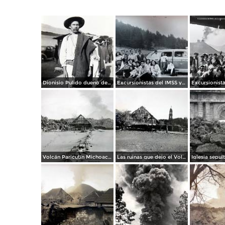
Dionisio Pulido dueno del terreno llamado Cuyutziro donde nacio el Volcan ( El 18 deAbril de 1943 ).
Excursionistas del IMSS y de La industria cinematografica al Volcan Paricutín, Michoacán
Volcán Paricutín Michoacán.
Las ruinas que dejo el Volcan Paricuti.