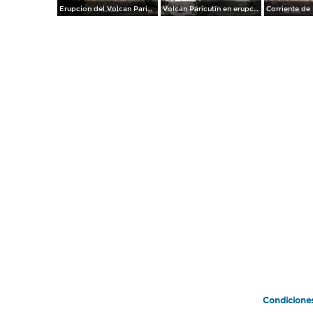
Erupcion del Volcan Paricuti el dia 21 de Junio de 1943
Volcán Paricutín en erupción (1943)
Condicione