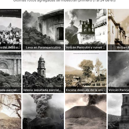
Últimas fotos agregadas se muestran primero (1 al 24 de 61):
Excursionistas del IMSS y de La industria cinematografica al Volcan Paricutín, Michoacán
Lava en Parangaricutiro
Volcán Paricutín y ruinas del templo
Volcan P
Iglesia sepultada parcialmente por el Volcan.
Iglesia sepultada parcialmente por el Volcan.
Escena después de la erupción del volcán Paricutín, en Michoacán (circa 1945)