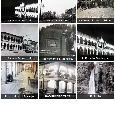
Palacio Municipal.
Avenida Madero.
Manifestaciones politicas en Apatzingán, Michoacán ( Fechada el 18 de Abril de 1944 ).
Palacio Municipal.
El Palacio Municipal.
Monumento a Morelos.
El portal de el Trabajo.
RADIFUSORA XECJ
El Santo