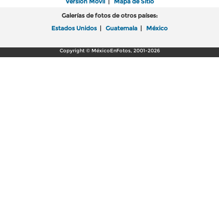
Versión Móvil
|
Mapa de Sitio
Galerías de fotos de otros países:
Estados Unidos
|
Guatemala
|
México
Copyright © MéxicoEnFotos, 2001-2026