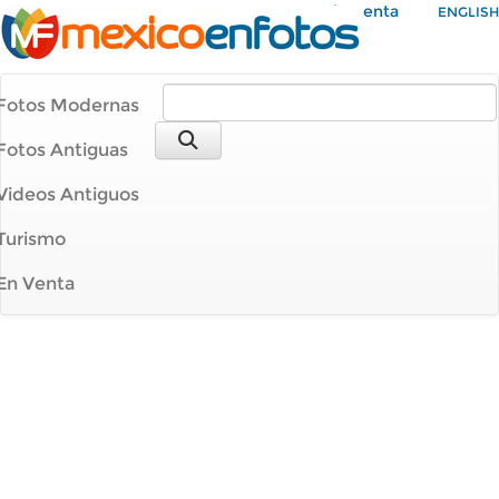
Mi Cuenta
ENGLISH
Fotos Modernas
Fotos Antiguas
Videos Antiguos
Turismo
En Venta