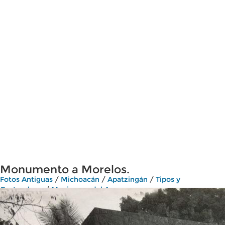
Monumento a Morelos.
Fotos Antiguas
/
Michoacán
/
Apatzingán
/
Tipos y
Costumbres
/
Mexicanos del Ayer