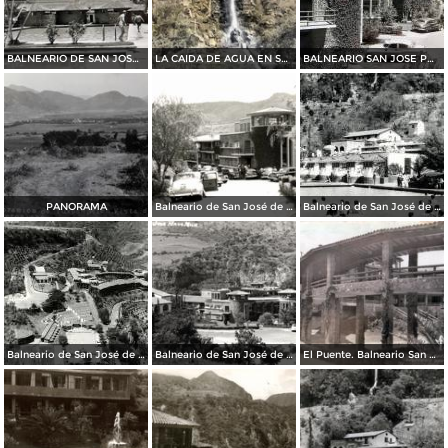
BALNEARIO DE SAN JOSE PURUA
LA CAIDA DE AGUA EN SAN JOSE PURUA
BALNEARIO SAN JOSE PORRUA
PANORAMA
Balneario de San José de Purúa
Balneario de San José de Purúa
Balneario de San José de Purúa
Balneario de San José de Purúa
El Puente. Balneario San José Purua