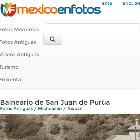
Mi Cuenta
ENGLISH
Fotos Modernas
Fotos Antiguas
Videos Antiguos
Turismo
En Venta
Balneario de San Juan de Purúa
Fotos Antiguas
/
Michoacán
/
Tuxpan