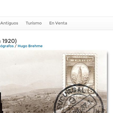
 Antiguos
Turismo
En Venta
 1920)
tógrafos
/
Hugo Brehme