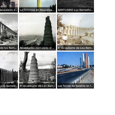
La Iglesia de Naucalpan de Juárez, Edo de México Por el Fotógrafo Hugo Brehme.
La Columna en Naucalpan de Juárez, Edo de México.
SANTUARIO Los Remedios Naucalpan de Juárez Edo de México.
El Acueducto de los Remedios.
Acueducto ( Circulada el 23de marzo de 1936 ).
El Acueducto de Los Remedios ( Fechada el 23 de Agosto de 1948 ).
Acueducto de Los Remedios
El Acueducto de Los Remedios
Las Torres de Satélite en 1966