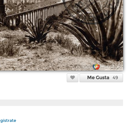
Me Gusta
49
gístrate