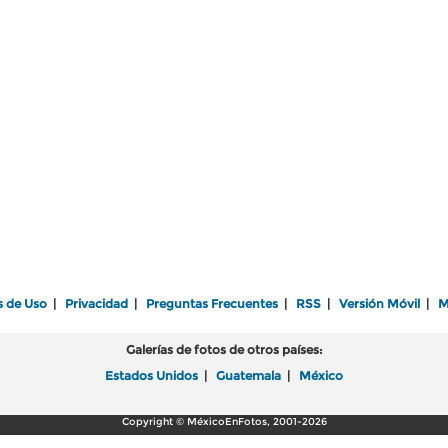
s de Uso
|
Privacidad
|
Preguntas Frecuentes
|
RSS
|
Versión Móvil
|
M
Galerías de fotos de otros países:
Estados Unidos
|
Guatemala
|
México
Copyright © MéxicoEnFotos, 2001-2026