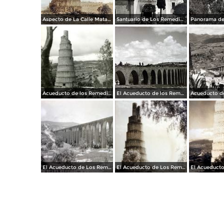
Aspecto de La Calle Matamoros ( Circulada el 21 de Julio de 1931 ).
Santuario de Los Remedios Naucalpan de Juárez, Edo de México.
Acueducto de los Remedios
El Acueducto de los Remedios.
El Acueducto de Los Remedios.
El Acueducto de Los Remedios.