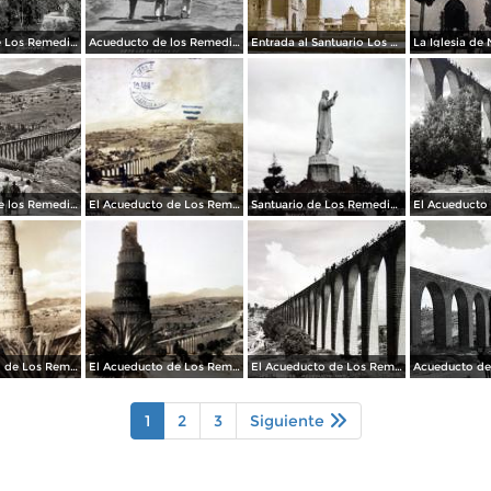
Panorama de Los Remedios.
Acueducto de los Remedios
Entrada al Santuario Los Remedios Naucalpan de Juárez Edo de México.
Acueducto de los Remedios
El Acueducto de Los Remedios Por el fotografo Hugo Brehme Circulada el 1 de Abril de 1929 ).
Santuario de Los Remedios.
El Acueducto de Los Remedios
El Acueducto de Los Remedios
El Acueducto de Los Remedios
1
2
3
Siguiente