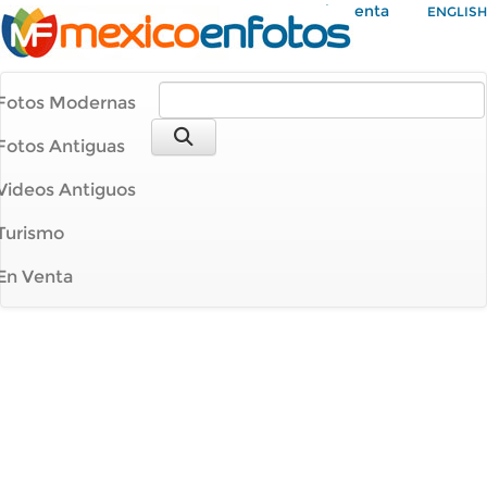
Mi Cuenta
ENGLISH
Fotos Modernas
Fotos Antiguas
Videos Antiguos
Turismo
En Venta