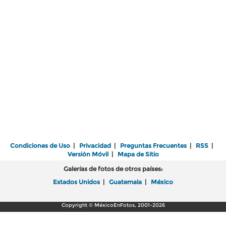
Condiciones de Uso
|
Privacidad
|
Preguntas Frecuentes
|
RSS
|
Versión Móvil
|
Mapa de Sitio
Galerías de fotos de otros países:
Estados Unidos
|
Guatemala
|
México
Copyright © MéxicoEnFotos, 2001-2026