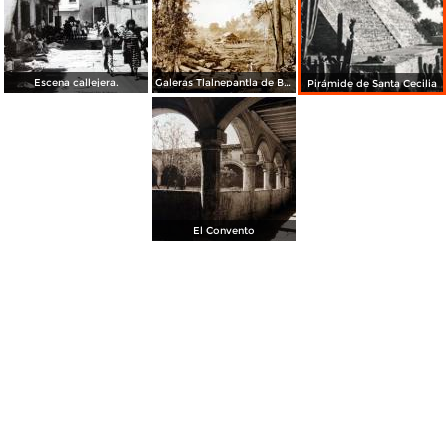
Escena callejera.
Galeras Tlalnepantla de Baz, Edo de México
Pirámide de Santa Cecilia
El Convento