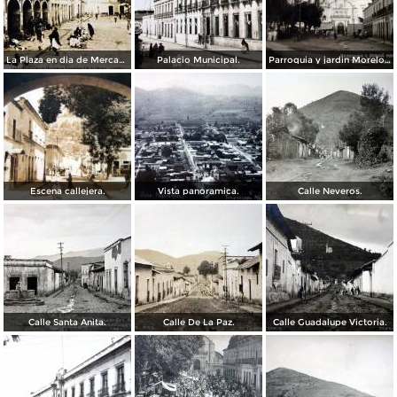
La Plaza en dia de Mercado en Tenancingo Edo de Mexico fechada en 1929
Palacio Municipal.
Parroquia y jardin Morelos.
Escena callejera.
Vista panoramica.
Calle Neveros.
Calle Santa Anita.
Calle De La Paz.
Calle Guadalupe Victoria.