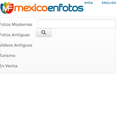
Mi Cuenta
ENGLISH
Fotos Modernas
Fotos Antiguas
Videos Antiguos
Turismo
En Venta