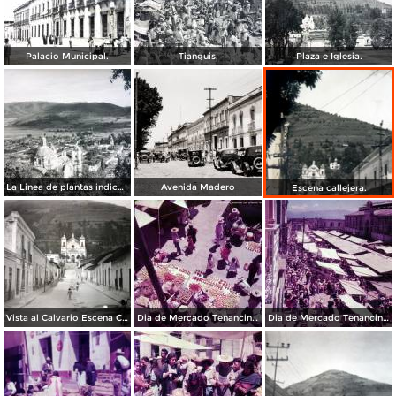
Palacio Municipal.
Tianguis.
Plaza e Iglesia.
La Linea de plantas indica el camino al Santo Desierto.
Avenida Madero
Escena callejera.
Vista al Calvario Escena Callejera.
Dia de Mercado Tenancingo, Edo. de México 1956
Dia de Mercado Tenancingo, Edo. de México 1956