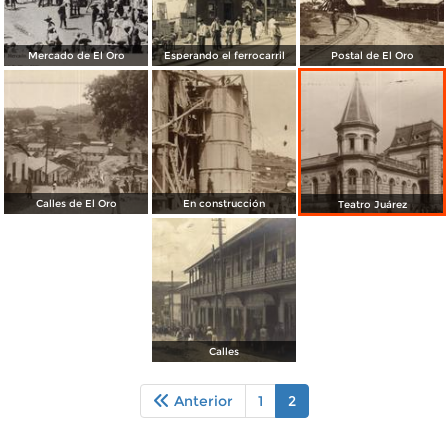
Mercado de El Oro
Esperando el ferrocarril
Postal de El Oro
Calles de El Oro
En construcción
Teatro Juárez
Calles
Anterior
1
2