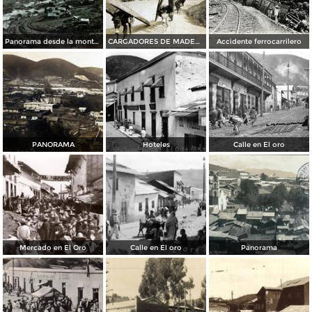
Panorama desde la montana Somera
CARGADORES DE MADERA EN LOS ALREDEDORES DE EL ORO ESTADO DE MEXICO
Accidente ferrocarrilero
PANORAMA
Hoteles
Calle en El oro
Mercado en El Oro
Calle en El oro
Panorama