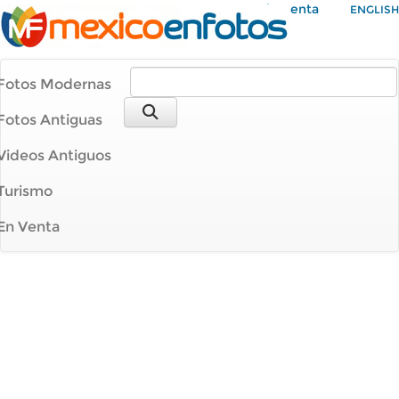
Mi Cuenta
ENGLISH
Fotos Modernas
Fotos Antiguas
Videos Antiguos
Turismo
En Venta