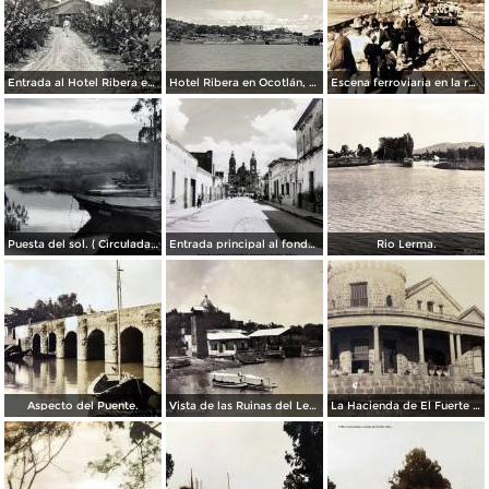
Entrada al Hotel Ribera en Ocotlán, Jalisco.
Hotel Ribera en Ocotlán, Jalisco.
Escena ferroviaria en la ruta Guadalajara Ocotlán, Jalisco
Puesta del sol. ( Circulada el 26 de Junio de 1941 ).
Entrada principal al fondo la parroquia Ocotlán, Jalisco ( Circulada el 10 de Febrero de 1964 ).
Rio Lerma.
Aspecto del Puente.
Vista de las Ruinas del Lermal
La Hacienda de El Fuerte Ocotlán, Jalisco ( Circulada el 22 de Septiembre de 1924 ).