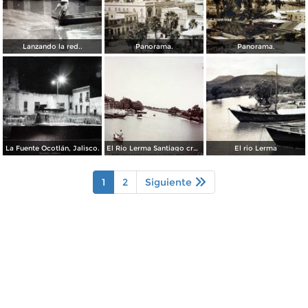
Lanzando la red..
Panorama.
Panorama.
La Fuente Ocotlán, Jalisco.
El Rio Lerma Santiago cruzando por Ocotlan Jalisco ( Circulada el 20 deAgosto de 1909 ).
El rio Lerma
1
2
Siguiente