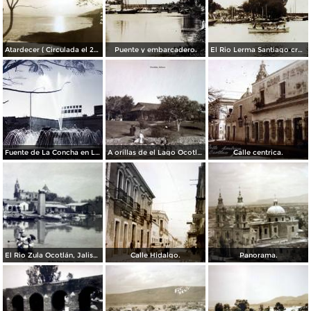
Atardecer ( Circulada el 23 de Diciembre de 1939 ).
Puente y embarcadero.
El Rio Lerma Santiago cruzando por Ocotlán, Jalisco ( Circulada el 22 de Septiembre de 1924 ).
Fuente de La Concha en La Plaza Ninos Heroes Ocotlán, Jalisco.
A orillas de el Lago Ocotlán, Jalisco.
Calle centrica.
El Rio Zula Ocotlán, Jalisco.
Calle Hidalgo.
Panorama.