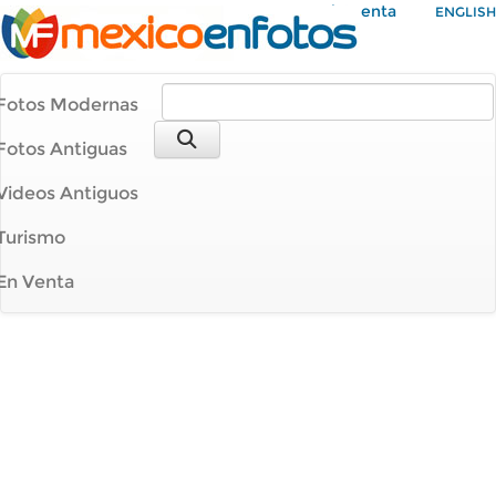
Mi Cuenta
ENGLISH
Fotos Modernas
Fotos Antiguas
Videos Antiguos
Turismo
En Venta