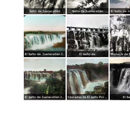
Salto de Juanacatlán
Salto de Juanacatlán
El Salto de. Juanacatlán Jalisco por el fotografo Fotógrafo Charles B. Waite.
El Salto de.
El Salto de Juanacatlan Jalisco Por El Editor Juan Kaiser
Cascadas de El salto Por El Editor Juan Kaiser .
El Sa