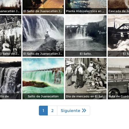
El Salto de Juanacatlán Jalisco 1946
El Salto de Juanacatlán Jalisco 1946
Planta Hidroelectrica en El Salto de Juanacatlán Jalisco 1946
Mariachi de El Salto de Juanacatlán Jalisco
El Salto.de Juanacatlán Jalisco
El Salto.
El S
lto de
Salto de Juanacatlán
Dia de mercado en El Salto de Juanacatlan Jalisco
1
2
Siguiente