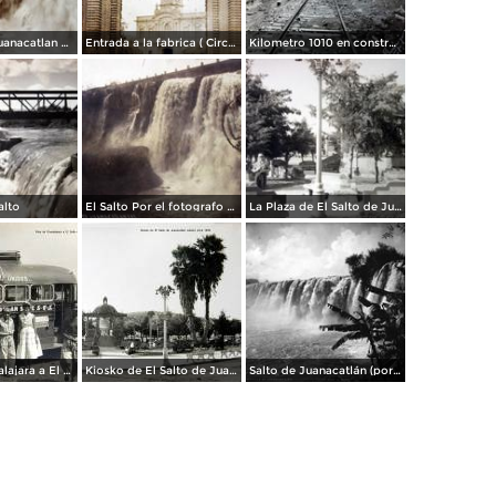
Cascada de Juanacatlan por el Fotógrafo Hugo Brehme.
Entrada a la fabrica ( Circulada el 28 de Mayo de 1908 ).
Kilometro 1010 en construccion en Juanacatlán Jalisco.
alto
El Salto Por el fotografo Hugo Brehme ( Circulada en Febrero de 1930 ).
La Plaza de El Salto de Juanacatlan Jalisco.
Ruta de Guadalajara a El Salto de Juanacatlan Jalisco
Kiosko de El Salto de Juanacatlan Jalisco
Salto de Juanacatlán (por William Henry Jackson, c. 1887)