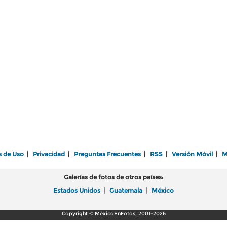
s de Uso
|
Privacidad
|
Preguntas Frecuentes
|
RSS
|
Versión Móvil
|
M
Galerías de fotos de otros países:
Estados Unidos
|
Guatemala
|
México
Copyright © MéxicoEnFotos, 2001-2026