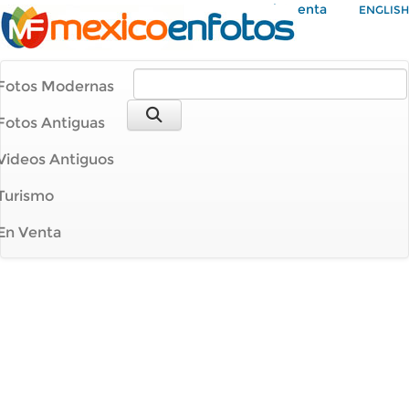
Mi Cuenta
ENGLISH
Fotos Modernas
Fotos Antiguas
Videos Antiguos
Turismo
En Venta