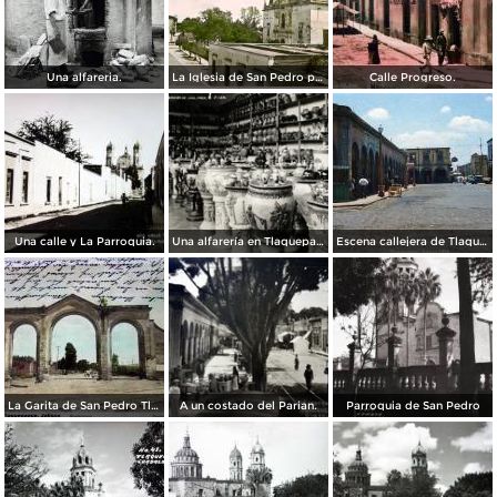
Una alfareria.
La Iglesia de San Pedro por el Fotógrafo Juan Kaiser.
Calle Progreso.
Una calle y La Parroquia.
Una alfarería en Tlaquepaque
Escena callejera de Tlaquepaque, Jalisco 1958.
La Garita de San Pedro Tlaquepaque, Jalisco ( Circulada el 6 de Diciembre de 1909 ).
A un costado del Parian.
Parroquia de San Pedro