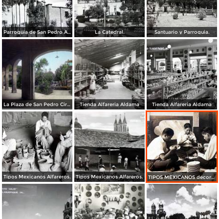
Parroquia de San Pedro Apóstol
La Catedral.
Santuario y Parroquia.
La Plaza de San Pedro Circa 1910 por el editor Juan Kaiser
Tienda Alfareria Aldama
Tienda Alfareria Aldama
Tipos Mexicanos Alfareros.
Tipos Mexicanos Alfareros.
TIPOS MEXICANOS decorando loza