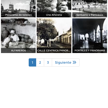
Panorama de Iglesias
Una Alfareria
Santuario y Parroquia
ALFAREROS
CALLE CENTRICA PANORAMA San Pedro Tlaquepaque
PORTALES Y PANORAMA
1
2
3
Siguiente