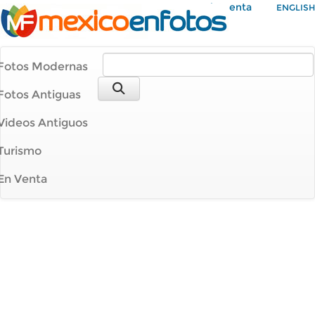
Mi Cuenta
ENGLISH
Fotos Modernas
Fotos Antiguas
Videos Antiguos
Turismo
En Venta