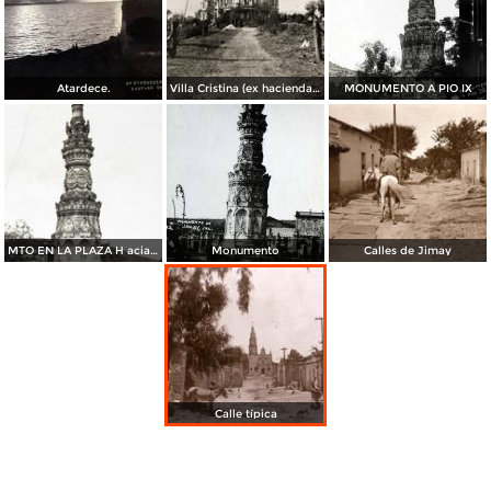
Atardece.
Villa Cristina (ex hacienda de Maltaraña)
MONUMENTO A PIO IX
MTO EN LA PLAZA H acia 1945
Monumento
Calles de Jimay
Calle típica