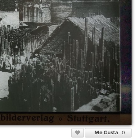
Me Gusta
0