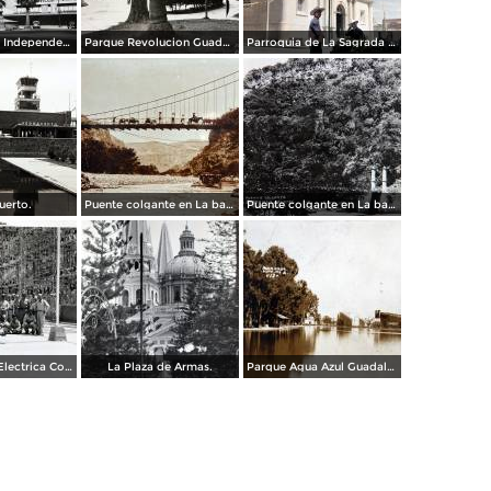
Calzada de La Independencia Guadalajara, Jalisco.
Parque Revolucion Guadalajara, Jalisco.
Parroquia de La Sagrada familia Guadalajara, Jalisco 1961.
uerto.
Puente colgante en La barranca de Oblatos.
Puente colgante en La barranca de Oblatos.
Planta de luz Electrica Colimilla. ( Fechada el 1 de Octubre de 1950 ).
La Plaza de Armas.
Parque Agua Azul Guadalajara, Jalisco.