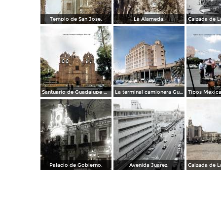
Templo de San Jose.
La Alameda.
Santuario de Guadalupe Guadalajara, Jalisco 1961.
La terminal camionera Guadalajara, Jalisco 1961
Palacio de Gobierno.
Avenida Juarez.