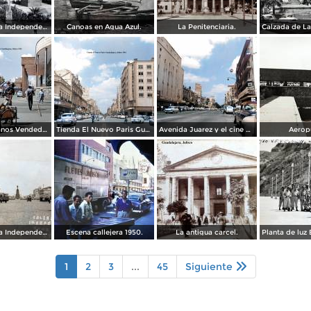
Calzada de La Independencia y Mto. a Juarez Guadalajara, Jalisco. ( Circulada el 5 de Septiembre de 1929 ).
Canoas en Agua Azul.
La Penitenciaria.
Tipos Mexicanos Vendedor de cocos junto a La terminal camionera Guadalajara, Jalisco 1961
Tienda El Nuevo Paris Guadalajara, Jalisco 1961
Avenida Juarez y el cine Variedades Guadalajara, Jalisco 1961
Aerop
Calzada de La Independencia Guadalajara, Jalisco. ( Circulada el 10 de Febrero de 1931 ).
Escena callejera 1950.
La antigua carcel.
1
2
3
...
45
Siguiente