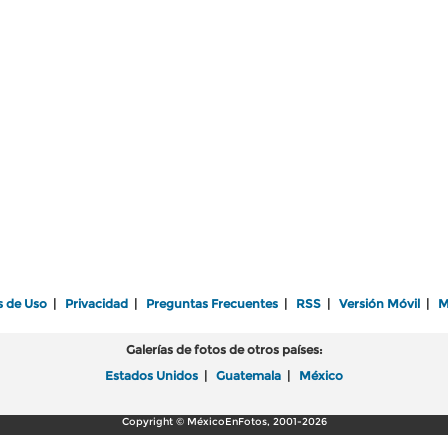
s de Uso
|
Privacidad
|
Preguntas Frecuentes
|
RSS
|
Versión Móvil
|
M
Galerías de fotos de otros países:
Estados Unidos
|
Guatemala
|
México
Copyright © MéxicoEnFotos, 2001-2026