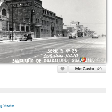
Me Gusta
49
gístrate