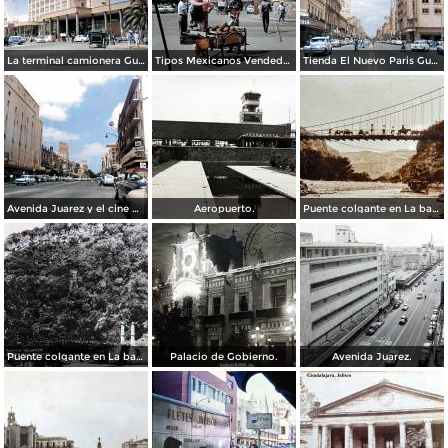
La terminal camionera Guadalajara, Jalisco 1961
Tipos Mexicanos Vendedor de cocos junto a La terminal camionera Guadalajara, Jalisco 1961
Tienda El Nuevo Paris Guadalajara, Jalisco 1961
Avenida Juarez y el cine Variedades Guadalajara, Jalisco 1961
Aeropuerto.
Puente colgante en La barranca de Oblatos.
Puente colgante en La barranca de Oblatos.
Palacio de Gobierno.
Avenida Juarez.