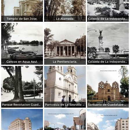
Templo de San Jose.
La Alameda.
Calzada de La Independencia y Mto. a Juarez Guadalajara, Jalisco. ( Circulada el 5 de Septiembre de 1929 ).
Canoas en Agua Azul.
La Penitenciaria.
Calzada de La Independencia Guadalajara, Jalisco.
Parque Revolucion Guadalajara, Jalisco.
Parroquia de La Sagrada familia Guadalajara, Jalisco 1961.
Santuario de Guadalupe Guadalajara, Jalisco 1961.