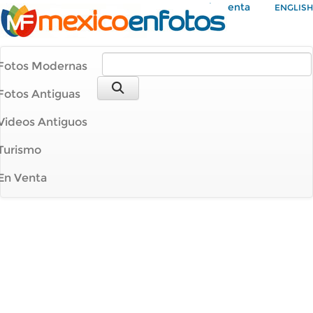
Mi Cuenta
ENGLISH
Fotos Modernas
Fotos Antiguas
Videos Antiguos
Turismo
En Venta