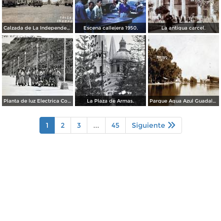
Calzada de La Independencia Guadalajara, Jalisco. ( Circulada el 10 de Febrero de 1931 ).
Escena callejera 1950.
La antigua carcel.
Planta de luz Electrica Colimilla. ( Fechada el 1 de Octubre de 1950 ).
La Plaza de Armas.
Parque Agua Azul Guadalajara, Jalisco.
1
2
3
...
45
Siguiente