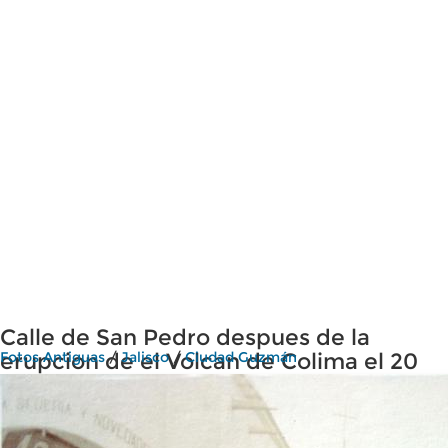
Calle de San Pedro despues de la
erupcion de el Volcan de Colima el 20
Fotos Antiguas
/
Jalisco
/
Ciudad Guzmán
de Enero de 1913.