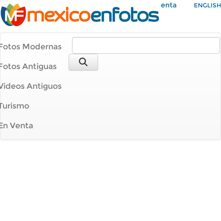
Mi Cuenta
ENGLISH
Fotos Modernas
Fotos Antiguas
Videos Antiguos
Turismo
En Venta