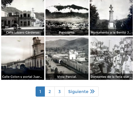
Calle Lázaro Cárdenas
Panorama.
Monumento a la Benito Juarez.
Calle Colon y portal Juarez.
Vista Parcial.
Danzantes de la feria que se celebra cada ano en el mes de Octubre.
1
2
3
Siguiente