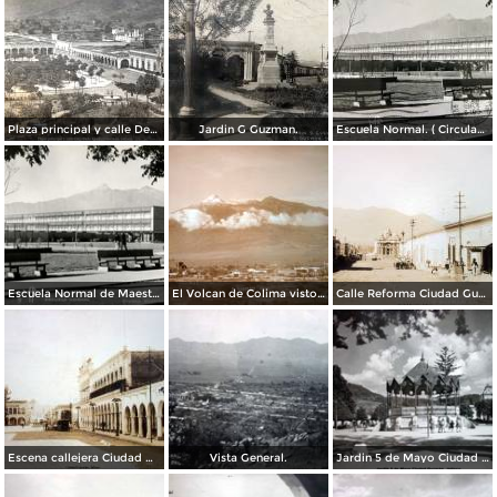
Plaza principal y calle Degollado Ciudad Guzmán, Jalisco ( Circulada el 23 de Diciembre de 1912 ).
Jardin G Guzman.
Escuela Normal. ( Circulada el 15 de Abril de 1963 ).
Escuela Normal de Maestros
El Volcan de Colima visto desde Ciudad Guzmán, Jalisco.
Calle Reforma Ciudad Guzmán, Jalisco.
Escena callejera Ciudad Guzmán, Jalisco .
Vista General.
Jardin 5 de Mayo Ciudad Guzmán, Jalisco .