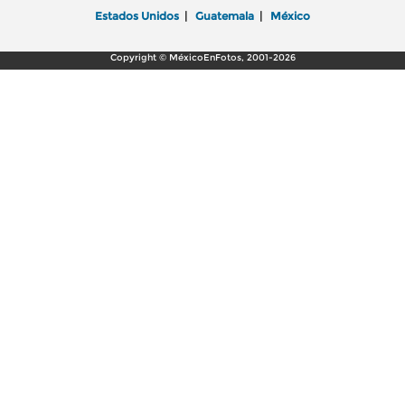
Estados Unidos
|
Guatemala
|
México
Copyright © MéxicoEnFotos, 2001-2026