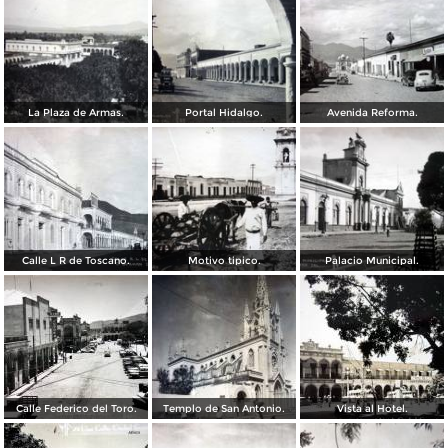
La Plaza de Armas.
Portal Hidalgo.
Avenida Reforma.
Calle L R de Toscano.
Motivo tipico.
Palacio Municipal.
Calle Federico del Toro.
Templo de San Antonio.
Vista al Hotel.