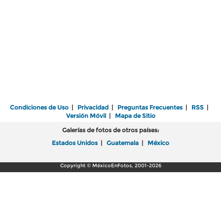
Condiciones de Uso
|
Privacidad
|
Preguntas Frecuentes
|
RSS
|
Versión Móvil
|
Mapa de Sitio
Galerías de fotos de otros países:
Estados Unidos
|
Guatemala
|
México
Copyright © MéxicoEnFotos, 2001-2026