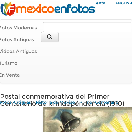
Mi Cuenta
ENGLISH
Fotos Modernas
Fotos Antiguas
Videos Antiguos
Turismo
En Venta
Postal conmemorativa del Primer
Centenario de la Independencia (1910)
Fotos Antiguas
/
Historia de México
/
Primer Centenario