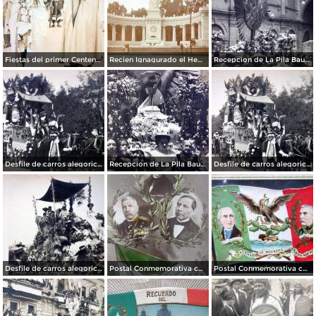
Fiestas del primer Centenario ( 1910 ) Sacerdotes Aztecas por el fotografo Felix Miret.
Recien Ignagurado el Hemiciclo a Juarez en las Fiestas del Centenario ( Sep-1910 )
Recepcion de La Pila Bautismal de M Hidalgo Fiestas del Centenario ( Sep-1910 ) por el Fotógrafo Fernando Kososky.
Desfile de carros alegoricos Fiestas del Centenario ( Sep-1910 ) por el Fotógrafo Fernando Kososky.
Recepcion de La Pila Bautismal de Hidalgo Fiestas del Centenario ( Sep-1910 ) por el Fotógrafo Fernando Kososky.
Desfile de carros alegoricos Fiestas del Centenario ( Sep-1910 ) por el Fotógrafo Fernando Kososky.
Desfile de carros alegoricos Fiestas del Centenario ( Sep-1910 ) por el Fotógrafo Fernando Kososky.
Postal Conmemorativa con motivo del Primer Centenario de nuestra Independencia ( Septiembre de 1910)
Postal Conmemorativa con motivo del Centenario de nuestra Independencia ( Septiembre de 1910)