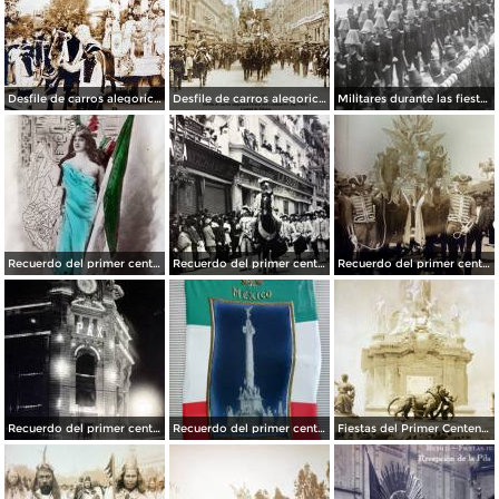
Desfile de carros alegoricos Fiestas del Centenario ( Sep-1910 ) Ciudad de México
Desfile de carros alegoricos Fiestas del Centenario ( Sep-1910 ) Ciudad de México
Militares durante las fiestas de Primer Centenario de la Independencia (1910)
Recuerdo del primer centenario de la independencia de Mexico 15 de Septiembre de 1910
Recuerdo del primer centenario de la independencia Mexicana Desfile Ciudad de México15 de Septiembre de 1910
Recuerdo del primer centenario de la independencia Mexicana Desfile Ciudad de México 15 de Septiembre de 1910
Recuerdo del primer centenario de la independencia Mexicana Edificio La Mexicana Ciudad de México15 de Septiembre de 1910
Recuerdo del primer centenario de la independencia Mexicana 15 de Septiembre de 1910
Fiestas del Primer Centenario Inaguracion de la Columna de la Independencia Por el Fotografo Fernando Kososky