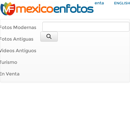
Mi Cuenta
ENGLISH
Fotos Modernas
Fotos Antiguas
Videos Antiguos
Turismo
En Venta