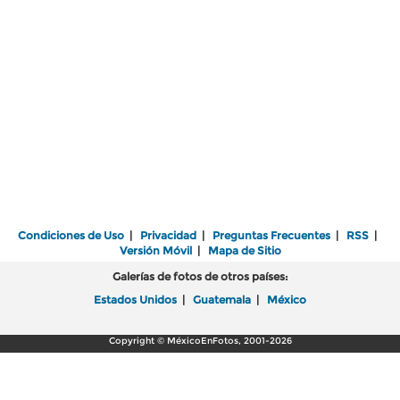
Condiciones de Uso
|
Privacidad
|
Preguntas Frecuentes
|
RSS
|
Versión Móvil
|
Mapa de Sitio
Galerías de fotos de otros países:
Estados Unidos
|
Guatemala
|
México
Copyright © MéxicoEnFotos, 2001-2026