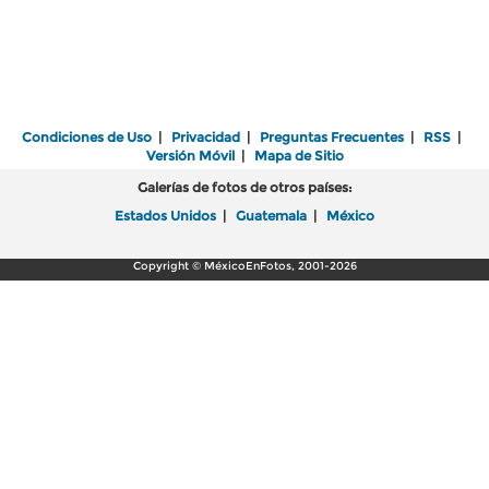
Condiciones de Uso
|
Privacidad
|
Preguntas Frecuentes
|
RSS
|
Versión Móvil
|
Mapa de Sitio
Galerías de fotos de otros países:
Estados Unidos
|
Guatemala
|
México
Copyright © MéxicoEnFotos, 2001-2026