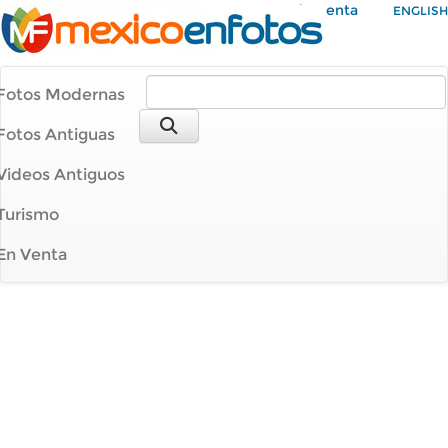
Mi Cuenta
ENGLISH
Fotos Modernas
Fotos Antiguas
Videos Antiguos
Turismo
En Venta