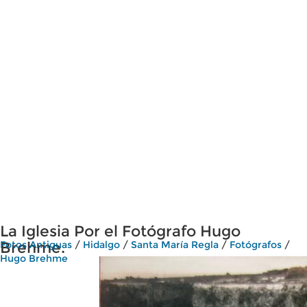
La Iglesia Por el Fotógrafo Hugo
Brehme.
Fotos Antiguas
/
Hidalgo
/
Santa María Regla
/
Fotógrafos
/
Hugo Brehme