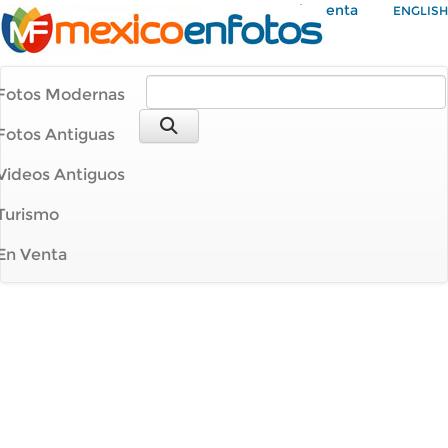
Mi Cuenta
ENGLISH
Fotos Modernas
Fotos Antiguas
Videos Antiguos
Turismo
En Venta