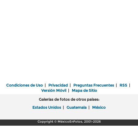
Condiciones de Uso
|
Privacidad
|
Preguntas Frecuentes
|
RSS
|
Versión Móvil
|
Mapa de Sitio
Galerías de fotos de otros países:
Estados Unidos
|
Guatemala
|
México
Copyright © MéxicoEnFotos, 2001-2026