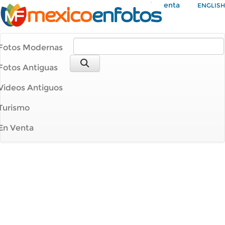
Mi Cuenta
ENGLISH
Fotos Modernas
Fotos Antiguas
Videos Antiguos
Turismo
En Venta