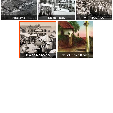
Panorama .
Dia de Plaza.
MITIN POLITICO
No. 79: Típico Rincón
DIA DE MERCADO