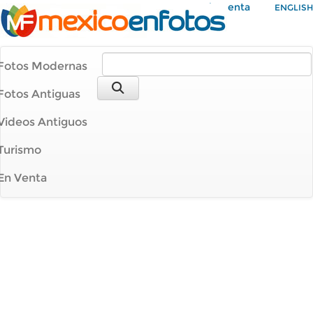
Mi Cuenta
ENGLISH
Fotos Modernas
Fotos Antiguas
Videos Antiguos
Turismo
En Venta