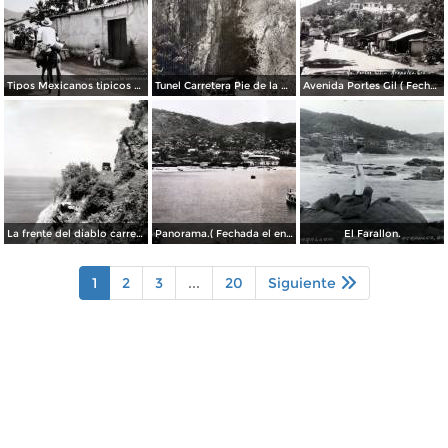
Tipos Mexicanos tipicos aguadores..
Tunel Carretera Pie de la Cuesta Acapulco .
Avenida Portes Gil ( Fechada el en 1931 ).
La frente del diablo carretera Acapulo a Pie de La Cuesta ( Fechada el en 1931 ).
Panorama.( Fechada el en 1931 ).
El Farallon.
1
2
3
...
20
Siguiente