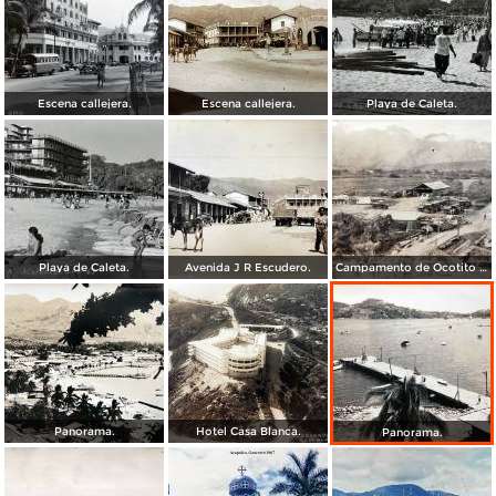
Escena callejera.
Escena callejera.
Playa de Caleta.
Playa de Caleta.
Avenida J R Escudero.
Campamento de Ocotito Carretera de Mexico-Acapulco.
Panorama.
Hotel Casa Blanca.
Panorama.