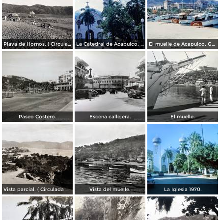
Playa de Hornos. ( Circulada el 21 de Marzo de 1940 ).
La Catedral de Acapulco, Guerrero 1967.
El muelle de Acapulco, Guerrero 1967.
Paseo Costero.
Escena callejera.
El muelle.
Vista parcial. ( Circulada el 23 de Mayo de 1935 ).
Vista del muelle.
La Iglesia 1970.