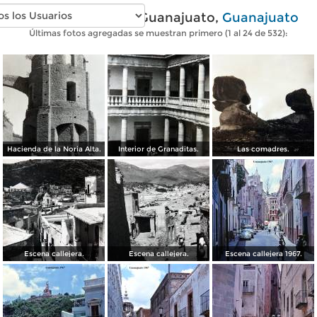
Fotos antiguas de Guanajuato,
Guanajuato
Últimas fotos agregadas se muestran primero (1 al 24 de 532):
Hacienda de la Noria Alta.
Interior de Granaditas.
Las comadres.
Escena callejera.
Escena callejera.
Escena callejera 1967.