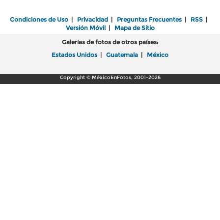
Condiciones de Uso
|
Privacidad
|
Preguntas Frecuentes
|
RSS
|
Versión Móvil
|
Mapa de Sitio
Galerías de fotos de otros países:
Estados Unidos
|
Guatemala
|
México
Copyright © MéxicoEnFotos, 2001-2026