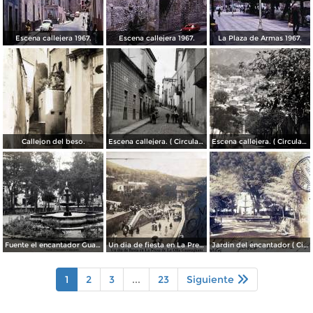
Escena callejera 1967.
Escena callejera 1967.
La Plaza de Armas 1967.
Callejon del beso.
Escena callejera. ( Circulada el 13 de Mayo de 1941 ).
Escena callejera. ( Circulada el 14 de Diciembre de 1930 ).
Fuente el encantador Guanajuato.
Un dia de fiesta en La Presa de La Olla Guanajuato ( Circulada el 9 de Agosto de 1905 ).
Jardin del encantador ( Circulada el 30 de Julio de 1905 ).
1
2
3
...
23
Siguiente