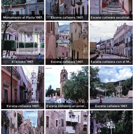
Monumento al Pipila 1967.
Escena callejera 1967.
Escena callejera escalinata 1967.
El kiosko 1967.
Escena callejera 1967.
Escena callejera con el Mto al Pipila al fondo 1967.
Escena callejera 1967.
Escena callejera un arriero 1967.
Escena callejera 1967.