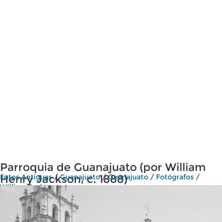
Parroquia de Guanajuato (por William
Henry Jackson, c. 1888)
Fotos Antiguas
/
Guanajuato
/
Guanajuato
/
Fotógrafos
/
William Jackson