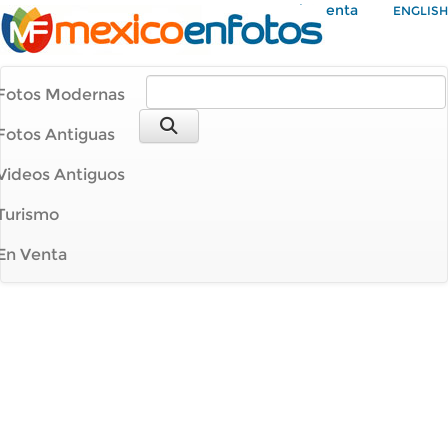
Mi Cuenta
ENGLISH
Fotos Modernas
Fotos Antiguas
Videos Antiguos
Turismo
En Venta