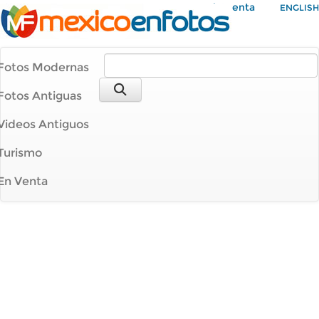
Mi Cuenta
ENGLISH
Fotos Modernas
Fotos Antiguas
Videos Antiguos
Turismo
En Venta