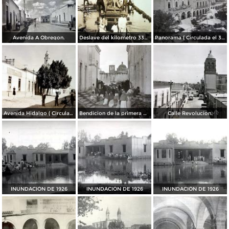
Avenida A Obregon.
Deslave del kilometro 334 de la via ferrea del ferrocarril.
Panorama ( Circulada el 30 de Abril de 1924 ).
Avenida Hidalgo ( Circulada el 29 de Noviembre de 1936 ).
Bendicion de la primera piedra para el Hospital.
Calle Revolucion.
INUNDACIÓN DE 1926
INUNDACIÓN DE 1926
INUNDACIÓN DE 1926