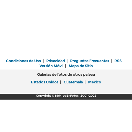
Condiciones de Uso
|
Privacidad
|
Preguntas Frecuentes
|
RSS
|
Versión Móvil
|
Mapa de Sitio
Galerías de fotos de otros países:
Estados Unidos
|
Guatemala
|
México
Copyright © MéxicoEnFotos, 2001-2026