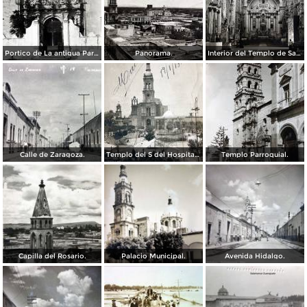
Portico de La antigua Parroquia.
Panorama.
Interior del Templo de San Agustin.
Calle de Zaragoza.
Templo del S del Hospital ( Circulada el 19 de Enero de 1913 ).
Templo Parroquial.
Capilla del Rosario.
Palacio Municipal.
Avenida Hidalgo.